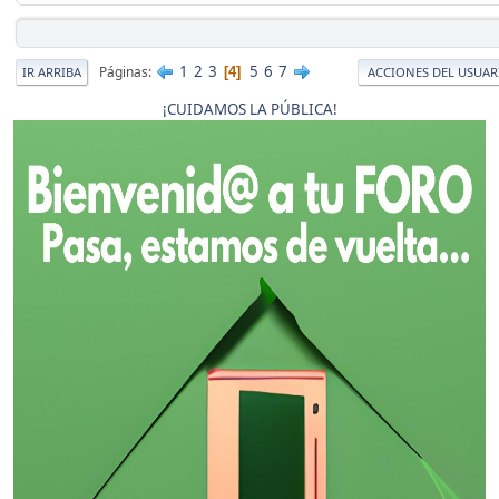
1
2
3
5
6
7
Páginas
4
IR ARRIBA
ACCIONES DEL USUAR
¡CUIDAMOS LA PÚBLICA!