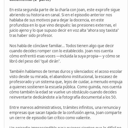
En esta segunda parte de la charla con Joan, este exprofe sigue
abriendo su historia en canal. Si en el episodio anterior nos
hablaba de sus motivos para dejar la docencia, en este
profundiza en lo que vino después: las presiones externas, el
juicio ajeno y lo que supuso decir en voz alta "ahora soy taxista"
tras haber sido profesor.
Nos habla de cónclave familiar... Todos tienen algo que decir
cuando decides romper con lo establecido. Joan nos cuenta
cómo enfrentó esas voces —incluida la suya propia— y cómo se
libró del peso del "qué dirán".
También hablamos de temas duros y silenciados: el acoso escolar
visto desde su mirada, el abandono institucional, la escasez de
profesorado y un sistema que, lejos de cuidar, a menudo empuja
a quienes sostienen la escuela pública. Como guinda, nos cuenta
cómo también la edad se vuelve un obstáculo cuando decides
reinventarte dedicándote a la fotografía documental a los 50.
Entre mareos administrativos, trámites infinitos, una renuncia y
empresas que sacan tajada de la confusión ajena, Joan comparte
un cierre de episodio tan crítico como valiente.