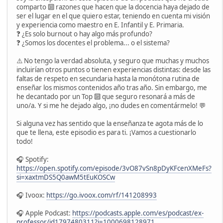
comparto 🔟 razones que hacen que la docencia haya dejado de
ser el lugar en el que quiero estar, teniendo en cuenta mi visión
y experiencia como maestro en E. Infantil y E. Primaria.
❓ ¿Es solo burnout o hay algo más profundo?
❓ ¿Somos los docentes el problema... o el sistema?
⚠️ No tengo la verdad absoluta, y seguro que muchas y muchos
incluirían otros puntos o tienen experiencias distintas: desde las
faltas de respeto en secundaria hasta la monótona rutina de
enseñar los mismos contenidos año tras año. Sin embargo, me
he decantado por un Top 🔟 que seguro resonará a más de
uno/a. Y si me he dejado algo, ¡no dudes en comentármelo! 💬
Si alguna vez has sentido que la enseñanza te agota más de lo
que te llena, este episodio es para ti. ¡Vamos a cuestionarlo
todo!
🎧 Spotify:
https://open.spotify.com/episode/3vO87vSn8pDyKFcenXMeFs?
si=xaxtmDS5Q0awM5tEuKOSCw
🎧 Ivoox:
https://go.ivoox.com/rf/141208993
🎧 Apple Podcast:
https://podcasts.apple.com/es/podcast/ex-
professor/id1797480311?i=1000698128971