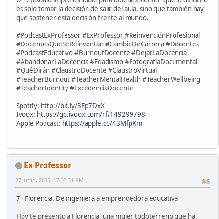
Un episodio imprescindible para quienes sienten que lo difícil no
es solo tomar la decisión de salir del aula, sino que también hay
que sostener esta decisión frente al mundo.
#PodcastExProfessor #ExProfessor #ReinvenciónProfesional
#DocentesQueSeReinventan #CambioDeCarrera #Docentes
#PodcastEducativo #BurnoutDocente #DejarLaDocencia
#AbandonarLaDocencia #Edadismo #FotografíaDocumental
#QuéDirán #ClaustroDocente #ClaustroVirtual
#TeacherBurnout #TeacherMentalHealth #TeacherWellbeing
#TeacherIdentity #ExcedenciaDocente
Spotify:
http://bit.ly/3Fp7DxX
Ivoox:
https://go.ivoox.com/rf/149299798
Apple Podcast:
https://apple.co/43MfpKm
Ex Professor
27 Junio, 2025, 17:33:31 PM
#5
7 · Florencia. De ingeniera a emprendedora educativa
Hoy te presento a Florencia, una mujer todoterreno que ha