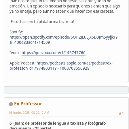
Joan nos regala un testimonio honesto, valiente y lleno de
emoción. Un episodio necesario para quienes sienten que algo
ya no encaja, pero aún no saben qué hacer con esa certeza.
¡Escúchalo en tu plataforma favorita!
Spotify:
https://open.spotify.com/episode/6OH2JLuEjX6D3Jm5yyjjkF?
si=400d83ad4f714509
Ivoox:
https://go.ivoox.com/rf/146747760
Apple Podcast:
https://podcasts.apple.com/es/podcast/ex-
professor/id1797480311?i=1000708550928
Ex Professor
05 Junio, 2025, 08:20:12 AM
#4
6 · Joan: de profesor de lengua a taxista y fotógrafo
documental (2ª parte)