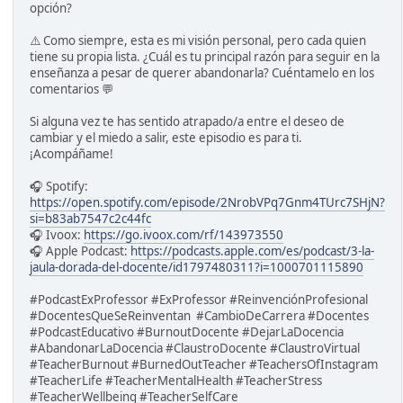
opción?
⚠️ Como siempre, esta es mi visión personal, pero cada quien
tiene su propia lista. ¿Cuál es tu principal razón para seguir en la
enseñanza a pesar de querer abandonarla? Cuéntamelo en los
comentarios 💬
Si alguna vez te has sentido atrapado/a entre el deseo de
cambiar y el miedo a salir, este episodio es para ti.
¡Acompáñame!
🎧 Spotify:
https://open.spotify.com/episode/2NrobVPq7Gnm4TUrc7SHjN?
si=b83ab7547c2c44fc
🎧 Ivoox:
https://go.ivoox.com/rf/143973550
🎧 Apple Podcast:
https://podcasts.apple.com/es/podcast/3-la-
jaula-dorada-del-docente/id1797480311?i=1000701115890
#PodcastExProfessor #ExProfessor #ReinvenciónProfesional
#DocentesQueSeReinventan #CambioDeCarrera #Docentes
#PodcastEducativo #BurnoutDocente #DejarLaDocencia
#AbandonarLaDocencia #ClaustroDocente #ClaustroVirtual
#TeacherBurnout #BurnedOutTeacher #TeachersOfInstagram
#TeacherLife #TeacherMentalHealth #TeacherStress
#TeacherWellbeing #TeacherSelfCare