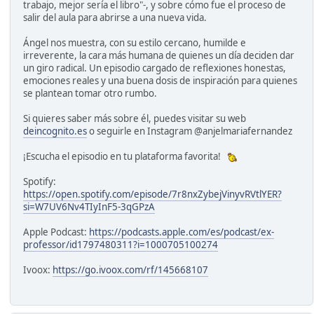
trabajo, mejor sería el libro"-, y sobre cómo fue el proceso de
salir del aula para abrirse a una nueva vida.
Ángel nos muestra, con su estilo cercano, humilde e
irreverente, la cara más humana de quienes un día deciden dar
un giro radical. Un episodio cargado de reflexiones honestas,
emociones reales y una buena dosis de inspiración para quienes
se plantean tomar otro rumbo.
Si quieres saber más sobre él, puedes visitar su web
deincognito.es
o seguirle en Instagram @anjelmariafernandez
¡Escucha el episodio en tu plataforma favorita!
Spotify:
https://open.spotify.com/episode/7r8nxZybejVinyvRVtlYER?
si=W7UV6Nv4TIyInF5-3qGPzA
Apple Podcast:
https://podcasts.apple.com/es/podcast/ex-
professor/id1797480311?i=1000705100274
Ivoox:
https://go.ivoox.com/rf/145668107