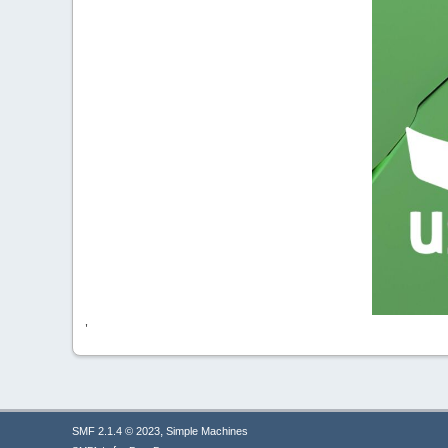
'
,
SMF 2.1.4 © 2023
Simple Machines