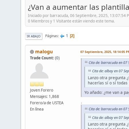
¿Van a aumentar las plantilla
Iniciado por barracuda, 06 Septiembre, 2025, 13:07:54 
0 Miembros y 1 Visitante están viendo este tema.
1
Páginas
2
IR ABAJO
malogu
07 Septiembre, 2025, 18:14:05 
Trade Count:
(
0
)
Cita de: barracuda en 07
Cita de: albay en 07 Se
Lanzo otra pregunta 
hacerlas sí o sí toda
Joven Forero
Yo añado: ¿me van a pag
Mensajes: 1,868
.
Forero/a de USTEA
En línea
Cita de: barracuda en 07
Cita de: albay en 07 Se
Lanzo otra pregunta 