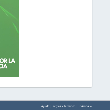
|
|
Ayuda
Reglas y Términos
Ir Arriba ▲