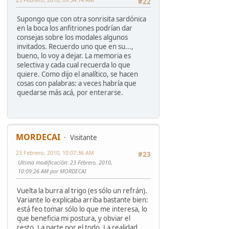
#22
Supongo que con otra sonrisita sardónica
en la boca los anfitriones podrían dar
consejas sobre los modales algunos
invitados. Recuerdo uno que en su...,
bueno, lo voy a dejar. La memoria es
selectiva y cada cual recuerda lo que
quiere. Como dijo el analítico, se hacen
cosas con palabras: a veces habría que
quedarse más acá, por enterarse.
MORDECAI
Visitante
23 Febrero, 2010, 10:07:36 AM
#23
Ultima modificación
: 23 Febrero, 2010,
10:09:26 AM por MORDECAI
Vuelta la burra al trigo (es sólo un refrán).
Variante lo explicaba arriba bastante bien:
está feo tomar sólo lo que me interesa, lo
que beneficia mi postura, y obviar el
resto. La parte por el todo. La realidad