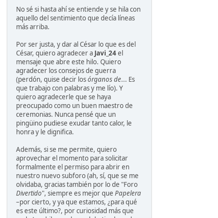
No sé si hasta ahí se entiende y se hila con
aquello del sentimiento que decía líneas
más arriba.
Por ser justa, y dar al César lo que es del
César, quiero agradecer a
Javi_24
el
mensaje que abre este hilo. Quiero
agradecer los consejos de guerra
(perdón, quise decir los
órganos de
... Es
que trabajo con palabras y me lío). Y
quiero agradecerle que se haya
preocupado como un buen maestro de
ceremonias. Nunca pensé que un
pingüino pudiese exudar tanto calor, le
honra y le dignifica.
Además, si se me permite, quiero
aprovechar el momento para solicitar
formalmente el permiso para abrir en
nuestro nuevo subforo (ah, sí, que se me
olvidaba, gracias también por lo de "Foro
Divertido
", siempre es mejor que
Papelera
–por cierto, y ya que estamos, ¿para qué
es este último?, por curiosidad más que