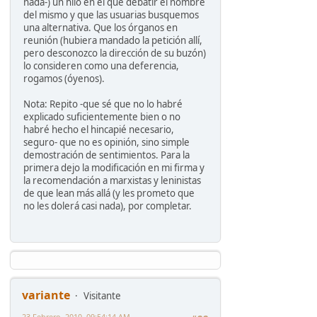
nada-) un hilo en el que debatir el nombre
del mismo y que las usuarias busquemos
una alternativa. Que los órganos en
reunión (hubiera mandado la petición allí,
pero desconozco la dirección de su buzón)
lo consideren como una deferencia,
rogamos (óyenos).
Nota: Repito -que sé que no lo habré
explicado suficientemente bien o no
habré hecho el hincapié necesario,
seguro- que no es opinión, sino simple
demostración de sentimientos. Para la
primera dejo la modificación en mi firma y
la recomendación a marxistas y leninistas
de que lean más allá (y les prometo que
no les dolerá casi nada), por completar.
variante
Visitante
23 Febrero, 2010, 09:54:14 AM