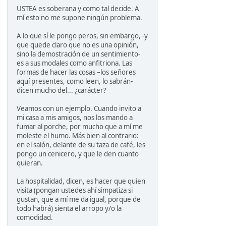
USTEA es soberana y como tal decide. A
mí esto no me supone ningún problema.
A lo que sí le pongo peros, sin embargo, -y
que quede claro que no es una opinión,
sino la demostración de un sentimiento-
es a sus modales como anfitriona. Las
formas de hacer las cosas –los señores
aquí presentes, como leen, lo sabrán-
dicen mucho del... ¿carácter?
Veamos con un ejemplo. Cuando invito a
mi casa a mis amigos, nos los mando a
fumar al porche, por mucho que a mí me
moleste el humo. Más bien al contrario:
en el salón, delante de su taza de café, les
pongo un cenicero, y que le den cuanto
quieran.
La hospitalidad, dicen, es hacer que quien
visita (pongan ustedes ahí simpatiza si
gustan, que a mí me da igual, porque de
todo habrá) sienta el arropo y/o la
comodidad.