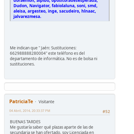
doraemon, alpibo, opositoradesesperada,
Dudon, Navigator, fabiolaluna, soni, smd,
aleisa, argesteo, inge, sacudeiro, hlnaac,
jalvarezmesa.
Me indican que " Jaén: Sustituciones:
662988888280004" este teléfono es del
departamento de informática. No es de bolsa ni
sustituciones.
PatriciaTe
Visitante
04 Abril, 2014, 20:33:37 PM
#52
BUENAS TARDES
Me gustaría saber qué plazas aparte de las de
secundaria se han ofertado, soy Licenciada en