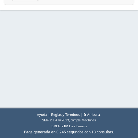
|
|
Ayuda
Reglas y Términos
Ir Arriba ▲
,
SMF 2.1.4 © 2023
Simple Machines
for
SMFAds
Free Forums
Page generada en 0.245 segundos con 13 consultas.