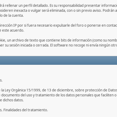
drá rellenar un perfil detallado. Es su responsabilidad presentar informaci
nsideren inexacta o vulgar será eliminada, con o sin previo aviso. Podrán a
o de la cuenta.
irección IP por si fuera necesario expulsarle del foro o ponerse en conta
de este acuerdo.
kie, un archivo de texto que contiene bits de información (como su nombr
r su sesión iniciada o cerrada. El software no recoge ni envía ningún otr
s.
de la Ley Orgánica 15/1999, de 13 de diciembre, sobre protección de Dato
documento del uso y tratamiento de los datos personales que faciliten o v
re dichos datos.
es. Finalidades del tratamiento.