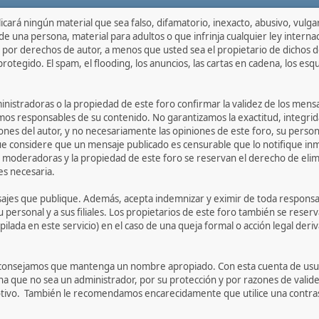
cará ningún material que sea falso, difamatorio, inexacto, abusivo, vulga
e una persona, material para adultos o que infrinja cualquier ley interna
por derechos de autor, a menos que usted sea el propietario de dichos 
rotegido. El spam, el flooding, los anuncios, las cartas en cadena, los esq
inistradoras o la propiedad de este foro confirmar la validez de los me
mos responsables de su contenido. No garantizamos la exactitud, integrida
es del autor, y no necesariamente las opiniones de este foro, su personal,
ue considere que un mensaje publicado es censurable que lo notifique i
moderadoras y la propiedad de este foro se reservan el derecho de elimi
es necesaria.
ajes que publique. Además, acepta indemnizar y eximir de toda responsabi
su personal y a sus filiales. Los propietarios de este foro también se rese
ilada en este servicio) en el caso de una queja formal o acción legal deri
aconsejamos que mantenga un nombre apropiado. Con esta cuenta de usuar
a que no sea un administrador, por su protección y por razones de vali
otivo. También le recomendamos encarecidamente que utilice una contras