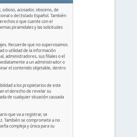
r, odioso, acosador, obsceno, de
cional o del Estado Español. También
derechos o que cuente con el
uemas piramidales y las solicitudes
nsajes. Recuerde que no supervisamos
d o utilidad de la información
 administradores, sus filiales o el
nmediatamente a un administrador o
nar el contenido objetable, dentro
lidad a los propietarios de este
rvan el derecho de revelar su
vada de cualquier situación causada
io que va a registrar, se
dez. También se compromete a no
eña compleja y única para su