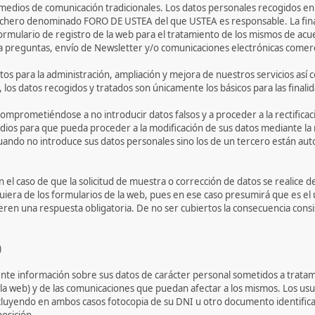
medios de comunicación tradicionales. Los datos personales recogidos en 
fichero denominado FORO DE USTEA del que USTEA es responsable. La fina
formulario de registro de la web para el tratamiento de los mismos de acue
 a preguntas, envío de Newsletter y/o comunicaciones electrónicas comerc
 para la administración, ampliación y mejora de nuestros servicios así co
o, los datos recogidos y tratados son únicamente los básicos para las fina
comprometiéndose a no introducir datos falsos y a proceder a la rectificac
edios para que pueda proceder a la modificación de sus datos mediante la
ando no introduce sus datos personales sino los de un tercero están aut
 caso de que la solicitud de muestra o corrección de datos se realice de
iera de los formularios de la web, pues en ese caso presumirá que es el 
eren una respuesta obligatoria. De no ser cubiertos la consecuencia consis
)
mente información sobre sus datos de carácter personal sometidos a trata
 la web) y de las comunicaciones que puedan afectar a los mismos. Los usu
cluyendo en ambos casos fotocopia de su DNI u otro documento identificativo