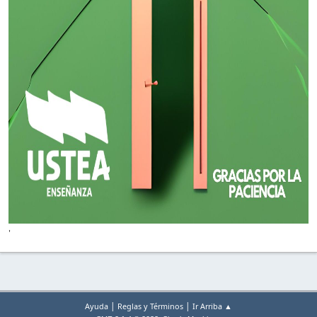
'
|
|
Ayuda
Reglas y Términos
Ir Arriba ▲