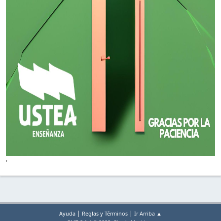
'
|
|
Ayuda
Reglas y Términos
Ir Arriba ▲