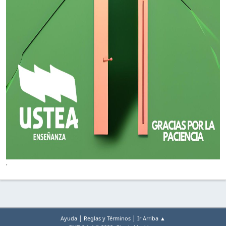
'
|
|
Ayuda
Reglas y Términos
Ir Arriba ▲