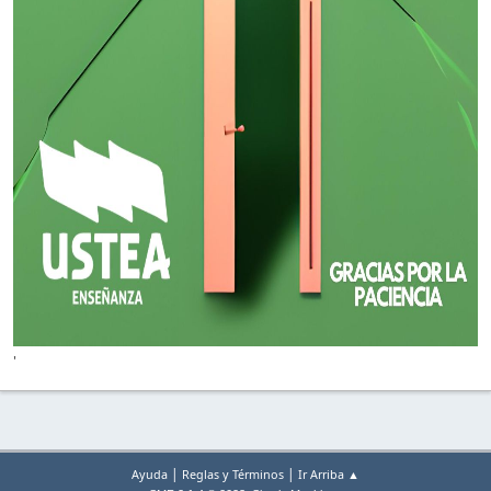
'
|
|
Ayuda
Reglas y Términos
Ir Arriba ▲