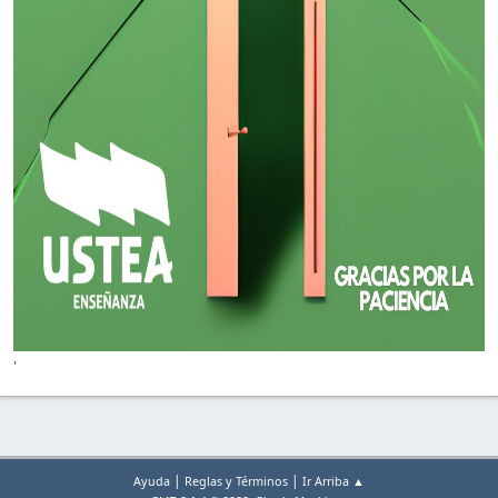
'
|
|
Ayuda
Reglas y Términos
Ir Arriba ▲