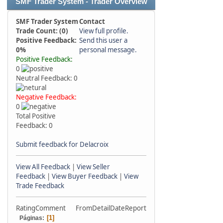
SMF Trader System - Trader Overview
SMF Trader System
Contact
Trade Count: (0)
View full profile.
Positive Feedback:
Send this user a
0%
personal message.
Positive Feedback:
0
Neutral Feedback: 0
Negative Feedback:
0
Total Positive
Feedback: 0
Submit feedback for Delacroix
View All Feedback
|
View Seller
Feedback
|
View Buyer Feedback
|
View
Trade Feedback
Rating
Comment
From
Detail
Date
Report
1
Páginas