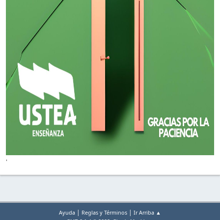
'
|
|
Ayuda
Reglas y Términos
Ir Arriba ▲