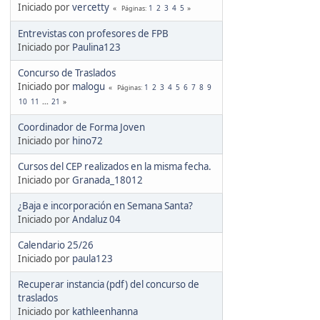
Iniciado por
vercetty
1
2
3
4
5
Páginas
Entrevistas con profesores de FPB
Iniciado por
Paulina123
Concurso de Traslados
Iniciado por
malogu
1
2
3
4
5
6
7
8
9
Páginas
10
11
...
21
Coordinador de Forma Joven
Iniciado por
hino72
Cursos del CEP realizados en la misma fecha.
Iniciado por
Granada_18012
¿Baja e incorporación en Semana Santa?
Iniciado por
Andaluz 04
Calendario 25/26
Iniciado por
paula123
Recuperar instancia (pdf) del concurso de
traslados
Iniciado por
kathleenhanna