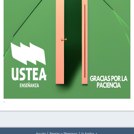
'
|
|
Ayuda
Reglas y Términos
Ir Arriba ▲