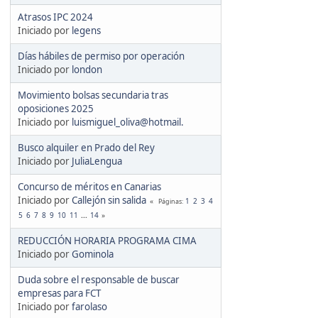
Atrasos IPC 2024
Iniciado por
legens
Días hábiles de permiso por operación
Iniciado por
london
Movimiento bolsas secundaria tras
oposiciones 2025
Iniciado por
luismiguel_oliva@hotmail.
Busco alquiler en Prado del Rey
Iniciado por
JuliaLengua
Concurso de méritos en Canarias
Iniciado por
Callejón sin salida
1
2
3
4
Páginas
5
6
7
8
9
10
11
...
14
REDUCCIÓN HORARIA PROGRAMA CIMA
Iniciado por
Gominola
Duda sobre el responsable de buscar
empresas para FCT
Iniciado por
farolaso