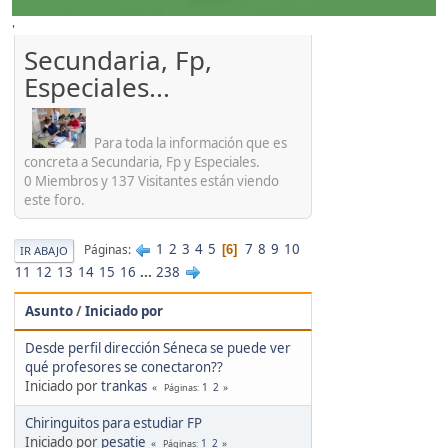
'
Secundaria, Fp,
Especiales...
Para toda la información que es
concreta a Secundaria, Fp y Especiales.
0 Miembros y 137 Visitantes están viendo
este foro.
1
2
3
4
5
7
8
9
10
Páginas
6
IR ABAJO
11
12
13
14
15
16
...
238
Asunto
/
Iniciado por
Desde perfil dirección Séneca se puede ver
qué profesores se conectaron??
Iniciado por
trankas
1
2
Páginas
Chiringuitos para estudiar FP
Iniciado por
pesatie
1
2
Páginas