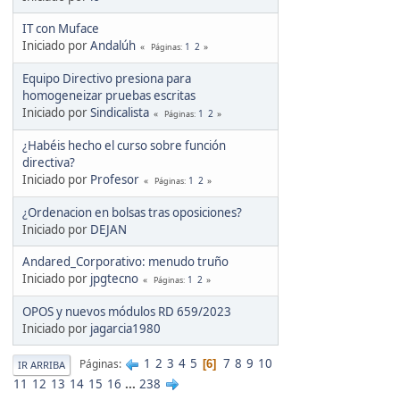
IT con Muface
Iniciado por
Andalúh
1
2
Páginas
Equipo Directivo presiona para
homogeneizar pruebas escritas
Iniciado por
Sindicalista
1
2
Páginas
¿Habéis hecho el curso sobre función
directiva?
Iniciado por
Profesor
1
2
Páginas
¿Ordenacion en bolsas tras oposiciones?
Iniciado por
DEJAN
Andared_Corporativo: menudo truño
Iniciado por
jpgtecno
1
2
Páginas
OPOS y nuevos módulos RD 659/2023
Iniciado por
jagarcia1980
1
2
3
4
5
7
8
9
10
Páginas
6
IR ARRIBA
11
12
13
14
15
16
...
238