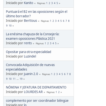
Iniciado por
Kanito
1
2
3
4
5
Páginas
Puntuará el B2 en las oposiciones según el
último borrador?
Iniciado por
Berttous
1
2
3
4
5
6
7
8
Páginas
9
10
La enésima chapuza de la Consejería:
examen oposiciones Plástica 2021
Iniciado por
rents
1
2
3
4
5
Páginas
Opositar para otra especialidad
Iniciado por
Luzindel
Convocada Adquisición de nuevas
especialidades
Iniciado por
juanin 2.0
1
2
3
4
5
6
7
8
Páginas
9
10
11
...
19
NÓMINA Y JEFATURA DE DEPARTAMENTO
Iniciado por
LOURDES AR
1
2
Páginas
complemento por ser coordinador bilingüe
Iniciado por
lo