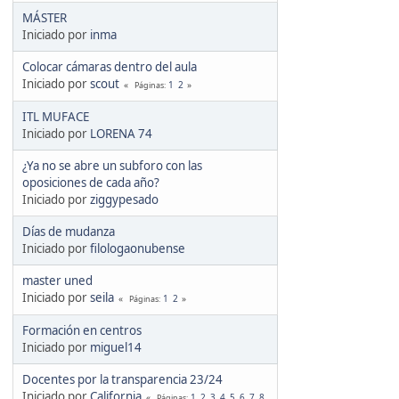
MÁSTER
Iniciado por
inma
Colocar cámaras dentro del aula
Iniciado por
scout
1
2
Páginas
ITL MUFACE
Iniciado por
LORENA 74
¿Ya no se abre un subforo con las
oposiciones de cada año?
Iniciado por
ziggypesado
Días de mudanza
Iniciado por
filologaonubense
master uned
Iniciado por
seila
1
2
Páginas
Formación en centros
Iniciado por
miguel14
Docentes por la transparencia 23/24
Iniciado por
California
1
2
3
4
5
6
7
8
Páginas