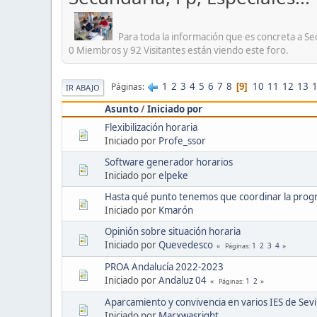
Para toda la información que es concreta a Sec
0 Miembros y 92 Visitantes están viendo este foro.
1
2
3
4
5
6
7
8
10
11
12
13
Páginas
9
IR ABAJO
Asunto
/
Iniciado por
Flexibilización horaria
Iniciado por
Profe_ssor
Software generador horarios
Iniciado por
elpeke
Hasta qué punto tenemos que coordinar la pro
Iniciado por
Kmarón
Opinión sobre situación horaria
Iniciado por
Quevedesco
1
2
3
4
Páginas
PROA Andalucía 2022-2023
Iniciado por
Andaluz 04
1
2
Páginas
Aparcamiento y convivencia en varios IES de Sevil
Iniciado por
Marxwasright