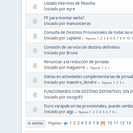
Listado interinos de filosofia
Iniciado por
eyre
FP para montar webs?
Iniciado por
manuvicieras
Consulta de Destinos Provisionales de todas las 
Iniciado por
Lapland
1
2
3
4
5
6
7
8
9
10
Páginas
Comisión de servicio sin destino definitivo
Iniciado por
Brunii
Renunciar a la reducción de jornada
Iniciado por
maguerre
1
2
Páginas
Dietas en actividades complementarias de jorna
Iniciado por
maestro_liendre
1
2
3
Páginas
FUNCIONARIO CON DESTINO DEFINITIVO, SIN 
Iniciado por
nicogc85
Duro varapalo en las provisionales, puede cambi
Iniciado por
agp
1
2
3
4
5
6
7
8
Páginas
1
2
3
4
5
6
7
8
10
11
12
13
Páginas
9
IR ARRIBA