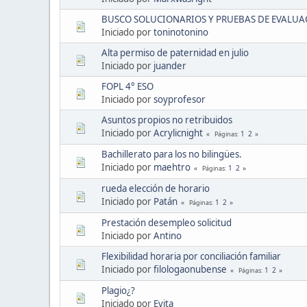
BUSCO SOLUCIONARIOS Y PRUEBAS DE EVALUACI
Iniciado por
toninotonino
Alta permiso de paternidad en julio
Iniciado por
juander
FOPL 4° ESO
Iniciado por
soyprofesor
Asuntos propios no retribuidos
Iniciado por
Acrylicnight
1
2
Páginas
Bachillerato para los no bilingües.
Iniciado por
maehtro
1
2
Páginas
rueda elección de horario
Iniciado por
Patán
1
2
Páginas
Prestación desempleo solicitud
Iniciado por
Antino
Flexibilidad horaria por conciliación familiar
Iniciado por
filologaonubense
1
2
Páginas
Plagio¿?
Iniciado por
Evita