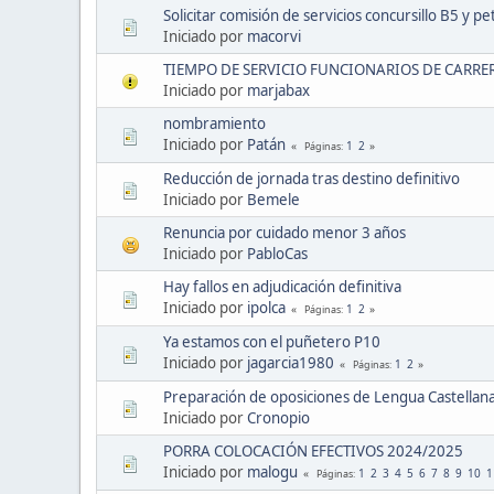
Solicitar comisión de servicios concursillo B5 y pe
Iniciado por
macorvi
TIEMPO DE SERVICIO FUNCIONARIOS DE CARRE
Iniciado por
marjabax
nombramiento
Iniciado por
Patán
1
2
Páginas
Reducción de jornada tras destino definitivo
Iniciado por
Bemele
Renuncia por cuidado menor 3 años
Iniciado por
PabloCas
Hay fallos en adjudicación definitiva
Iniciado por
ipolca
1
2
Páginas
Ya estamos con el puñetero P10
Iniciado por
jagarcia1980
1
2
Páginas
Preparación de oposiciones de Lengua Castellana
Iniciado por
Cronopio
PORRA COLOCACIÓN EFECTIVOS 2024/2025
Iniciado por
malogu
1
2
3
4
5
6
7
8
9
10
1
Páginas