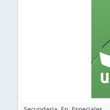
'
Secundaria, Fp, Especiales...