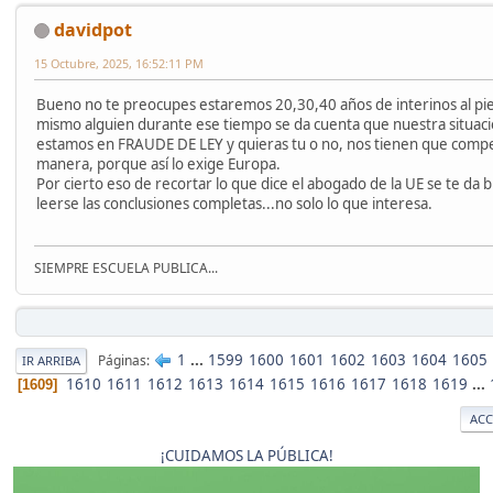
davidpot
15 Octubre, 2025, 16:52:11 PM
Bueno no te preocupes estaremos 20,30,40 años de interinos al pie
mismo alguien durante ese tiempo se da cuenta que nuestra situaci
estamos en FRAUDE DE LEY y quieras tu o no, nos tienen que comp
manera, porque así lo exige Europa.
Por cierto eso de recortar lo que dice el abogado de la UE se te da 
leerse las conclusiones completas...no solo lo que interesa.
SIEMPRE ESCUELA PUBLICA...
1
...
1599
1600
1601
1602
1603
1604
1605
Páginas
IR ARRIBA
1610
1611
1612
1613
1614
1615
1616
1617
1618
1619
...
1609
ACC
¡CUIDAMOS LA PÚBLICA!