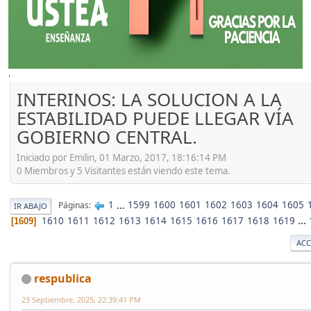
'
INTERINOS: LA SOLUCION A LA
ESTABILIDAD PUEDE LLEGAR VÍA
GOBIERNO CENTRAL.
Iniciado por Emilin, 01 Marzo, 2017, 18:16:14 PM
0 Miembros y 5 Visitantes están viendo este tema.
1
...
1599
1600
1601
1602
1603
1604
1605
Páginas
IR ABAJO
1610
1611
1612
1613
1614
1615
1616
1617
1618
1619
...
1609
ACC
respublica
23 Septiembre, 2025, 22:39:41 PM