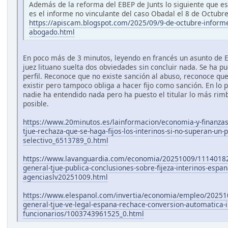
Además de la reforma del EBEP de Junts lo siguiente que est
es el informe no vinculante del caso Obadal el 8 de Octubr
https://apiscam.blogspot.com/2025/09/9-de-octubre-informe
abogado.html
En poco más de 3 minutos, leyendo en francés un asunto de 
juez lituano suelta dos obviedades sin concluir nada. Se ha p
perfil. Reconoce que no existe sanción al abuso, reconoce qu
existir pero tampoco obliga a hacer fijo como sanción. En lo p
nadie ha entendido nada pero ha puesto el titular lo más ri
posible.
https://www.20minutos.es/lainformacion/economia-y-finanza
tjue-rechaza-que-se-haga-fijos-los-interinos-si-no-superan-un-
selectivo_6513789_0.html
https://www.lavanguardia.com/economia/20251009/1114018
general-tjue-publica-conclusiones-sobre-fijeza-interinos-espan
agenciaslv20251009.html
https://www.elespanol.com/invertia/economia/empleo/2025
general-tjue-ve-legal-espana-rechace-conversion-automatica-i
funcionarios/1003743961525_0.html