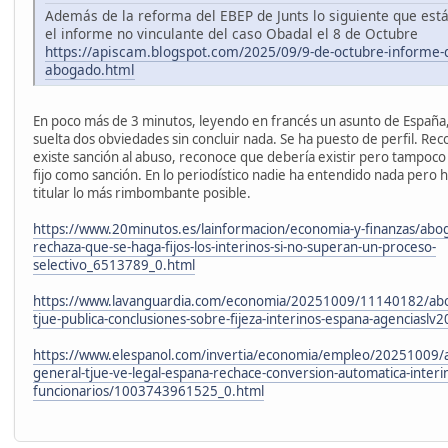
Además de la reforma del EBEP de Junts lo siguiente que está 
el informe no vinculante del caso Obadal el 8 de Octubre
https://apiscam.blogspot.com/2025/09/9-de-octubre-informe-d
abogado.html
En poco más de 3 minutos, leyendo en francés un asunto de España, 
suelta dos obviedades sin concluir nada. Se ha puesto de perfil. Re
existe sanción al abuso, reconoce que debería existir pero tampoco 
fijo como sanción. En lo periodístico nadie ha entendido nada pero h
titular lo más rimbombante posible.
https://www.20minutos.es/lainformacion/economia-y-finanzas/abog
rechaza-que-se-haga-fijos-los-interinos-si-no-superan-un-proceso-
selectivo_6513789_0.html
https://www.lavanguardia.com/economia/20251009/11140182/abo
tjue-publica-conclusiones-sobre-fijeza-interinos-espana-agenciasl
https://www.elespanol.com/invertia/economia/empleo/20251009/
general-tjue-ve-legal-espana-rechace-conversion-automatica-interi
funcionarios/1003743961525_0.html