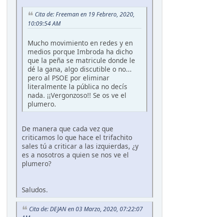
Cita de: Freeman en 19 Febrero, 2020,
10:09:54 AM
Mucho movimiento en redes y en
medios porque Imbroda ha dicho
que la peña se matricule donde le
dé la gana, algo discutible o no...
pero al PSOE por eliminar
literalmente la pública no decís
nada. ¡¡Vergonzoso!! Se os ve el
plumero.
De manera que cada vez que
criticamos lo que hace el trifachito
sales tú a criticar a las izquierdas, ¿y
es a nosotros a quien se nos ve el
plumero?
Saludos.
Cita de: DEJAN en 03 Marzo, 2020, 07:22:07