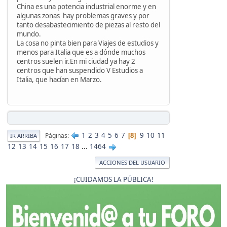
China es una potencia industrial enorme y en
algunas zonas hay problemas graves y por
tanto desabastecimiento de piezas al resto del
mundo.
La cosa no pinta bien para Viajes de estudios y
menos para Italia que es a dónde muchos
centros suelen ir.En mi ciudad ya hay 2
centros que han suspendido V Estudios a
Italia, que hacían en Marzo.
1
2
3
4
5
6
7
9
10
11
Páginas
8
IR ARRIBA
12
13
14
15
16
17
18
...
1464
ACCIONES DEL USUARIO
¡CUIDAMOS LA PÚBLICA!