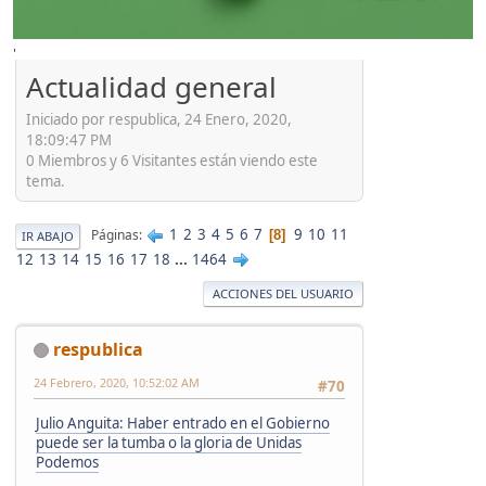
'
Actualidad general
Iniciado por respublica, 24 Enero, 2020,
18:09:47 PM
0 Miembros y 6 Visitantes están viendo este
tema.
1
2
3
4
5
6
7
9
10
11
Páginas
8
IR ABAJO
12
13
14
15
16
17
18
...
1464
ACCIONES DEL USUARIO
respublica
24 Febrero, 2020, 10:52:02 AM
#70
Julio Anguita: Haber entrado en el Gobierno
puede ser la tumba o la gloria de Unidas
Podemos