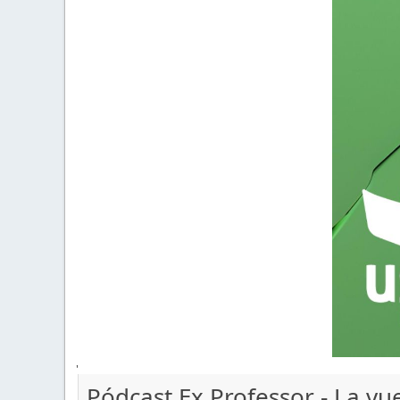
'
Pódcast Ex Professor - La vue