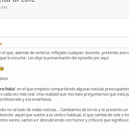
0 PM
PM
el que, además de sentirse reflejado cualquier docente, pretendo acercar 
ue lo escuche. Les dejo la presentación del episodio por aquí:
dios!
ro-fobia
" en el que empiezo compartiendo algunas noticias preocupante
 es cada vez más real. Una realidad que nos hace preguntarnos qué está 
 profesorado y a la enseñanza.
odio no va todo de malas noticias... Cambiamos de tercio y te presento un
docente: aquel que vuelve a su centro habitual, el que cambia de cole o inst
tos varios, vamos a ir descubriendo con humor y crítica lo que significa 