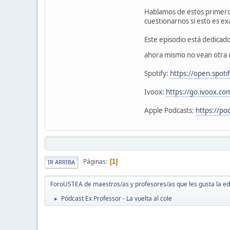
Hablamos de estos primero
cuestionarnos si esto es e
Este episodio está dedicad
ahora mismo no vean otra 
Spotify:
https://open.spo
Ivoox:
https://go.ivoox.c
Apple Podcasts:
https://p
Páginas
1
IR ARRIBA
ForoUSTEA de maestros/as y profesores/as que les gusta la e
Pódcast Ex Professor - La vuelta al cole
►