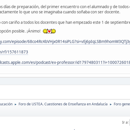
s días de preparación, del primer encuentro con el alumnado y de todos
xactamente lo que uno se imaginaba cuando soñaba con ser docente.
o con cariño a todos los docentes que han empezado este 1 de septiembr
opción posible. ¡Ánimo!
tify.com/episode/68co4Rc4bVHjx0R14siPLG?si=vEj6pIqLSBm9homW3QTj3
om/rf/157611873
odcasts.apple.com/es/podcast/ex-professor/id1797480311?i=100072601
ducación
Foro de USTEA. Cuestiones de Enseñanza en Andalucía
Foro gene
►
►
Ir a