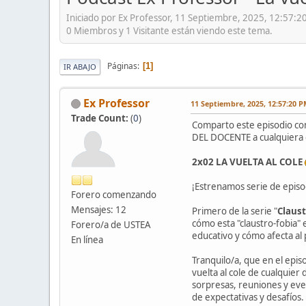
Iniciado por Ex Professor, 11 Septiembre, 2025, 12:57:2
0 Miembros y 1 Visitante están viendo este tema.
Páginas
1
IR ABAJO
Ex Professor
11 Septiembre, 2025, 12:57:20 
Trade Count:
(
0
)
Comparto este episodio con 
DEL DOCENTE a cualquiera q
2x02 LA VUELTA AL COLE
¡Estrenamos serie de episo
Forero comenzando
Mensajes: 12
Primero de la serie "
Claust
cómo esta "claustro-fobia"
Forero/a de USTEA
educativo y cómo afecta al
En línea
Tranquilo/a, que en el epis
vuelta al cole de cualquier 
sorpresas, reuniones y even
de expectativas y desafíos.