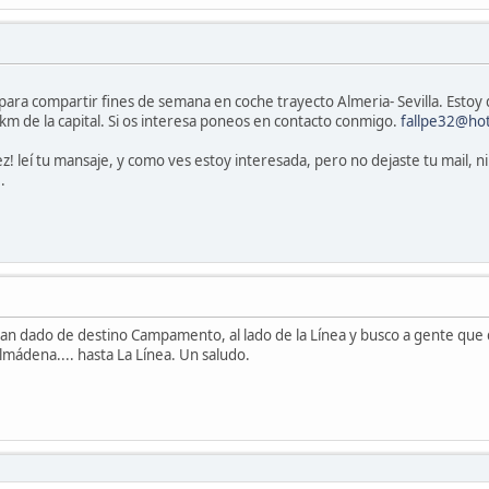
ara compartir fines de semana en coche trayecto Almeria- Sevilla. Estoy d
0 km de la capital. Si os interesa poneos en contacto conmigo.
fallpe32@ho
 leí tu mansaje, y como ves estoy interesada, pero no dejaste tu mail, ni 
.
han dado de destino Campamento, al lado de la Línea y busco a gente que
lmádena.... hasta La Línea. Un saludo.