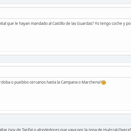
apital que le hayan mandado al Castillo de las Guardas? Yo tengo coche y 
rdoba o pueblos cercanos hasta la Campana o Marchena?
ltar (soy de Tarifa) o alrededores que vaya por la zona de Huércal-Overa