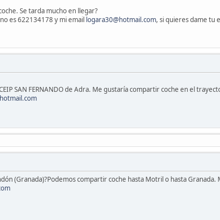
 coche. Se tarda mucho en llegar?
efono es 622134178 y mi email
logara30@hotmail.com
, si quieres dame tu 
 CEIP SAN FERNANDO de Adra. Me gustaría compartir coche en el trayect
hotmail.com
ndón (Granada)?Podemos compartir coche hasta Motril o hasta Granada. M
com