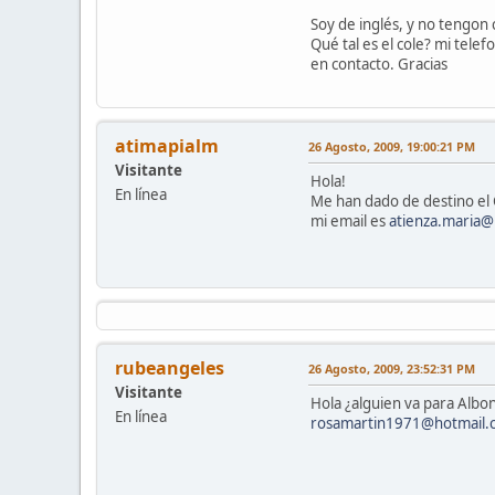
Soy de inglés, y no tengon
Qué tal es el cole? mi tel
en contacto. Gracias
atimapialm
26 Agosto, 2009, 19:00:21 PM
Visitante
Hola!
En línea
Me han dado de destino el
mi email es
atienza.maria@
rubeangeles
26 Agosto, 2009, 23:52:31 PM
Visitante
Hola ¿alguien va para Albo
En línea
rosamartin1971@hotmail.