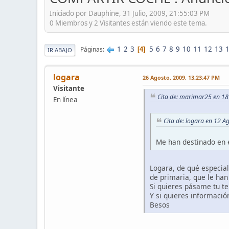
Iniciado por Dauphine, 31 Julio, 2009, 21:55:03 PM
0 Miembros y 2 Visitantes están viendo este tema.
1
2
3
5
6
7
8
9
10
11
12
13
Páginas
4
IR ABAJO
logara
26 Agosto, 2009, 13:23:47 PM
Visitante
Cita de: marimar25 en 18
En línea
Cita de: logara en 12 A
Me han destinado en 
Logara, de qué especiali
de primaria, que le han 
Si quieres pásame tu tel
Y si quieres información
Besos