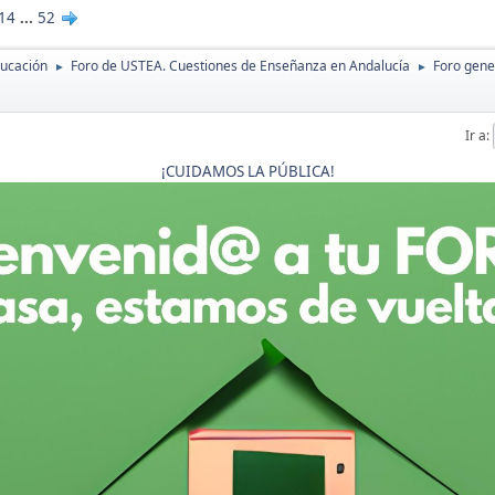
14
...
52
ducación
Foro de USTEA. Cuestiones de Enseñanza en Andalucía
Foro gene
►
►
Ir a
¡CUIDAMOS LA PÚBLICA!