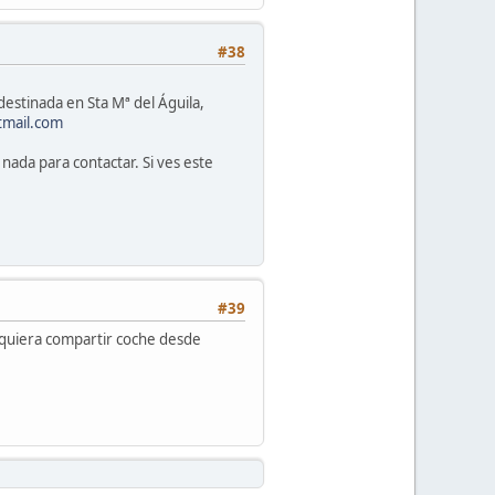
#38
estinada en Sta Mª del Águila,
tmail.com
nada para contactar. Si ves este
#39
 quiera compartir coche desde