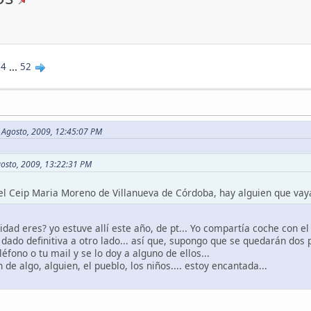
14
...
52
 Agosto, 2009, 12:45:07 PM
gosto, 2009, 13:22:31 PM
el Ceip Maria Moreno de Villanueva de Córdoba, hay alguien que va
dad eres? yo estuve allí este año, de pt... Yo compartía coche con el 
dado definitiva a otro lado... así que, supongo que se quedarán dos p
éfono o tu mail y se lo doy a alguno de ellos...
 de algo, alguien, el pueblo, los niños.... estoy encantada...