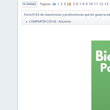
1
2
3
5
6
7
8
9
10
11
12
13
Páginas
4
IR ARRIBA
ForoUSTEA de maestros/as y profesores/as que les gusta la e
COMPARTIR COCHE : Anuncios
►