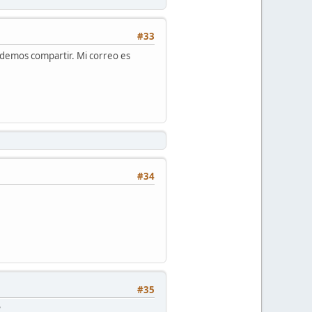
#33
podemos compartir. Mi correo es
#34
#35
?