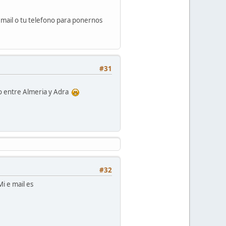
email o tu telefono para ponernos
#31
o entre Almeria y Adra
#32
i e mail es