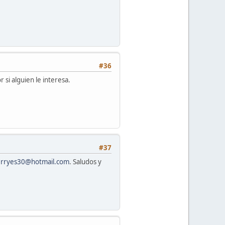
#36
 si alguien le interesa.
#37
erryes30@hotmail.com
. Saludos y