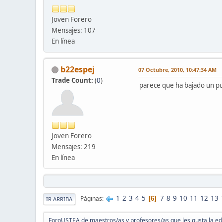
Joven Forero
Mensajes: 107
En línea
b22espej
07 Octubre, 2010, 10:47:34 AM
Trade Count:
(
0
)
parece que ha bajado un pue
Joven Forero
Mensajes: 219
En línea
1
2
3
4
5
7
8
9
10
11
12
13
Páginas
6
IR ARRIBA
ForoUSTEA de maestros/as y profesores/as que les gusta la e