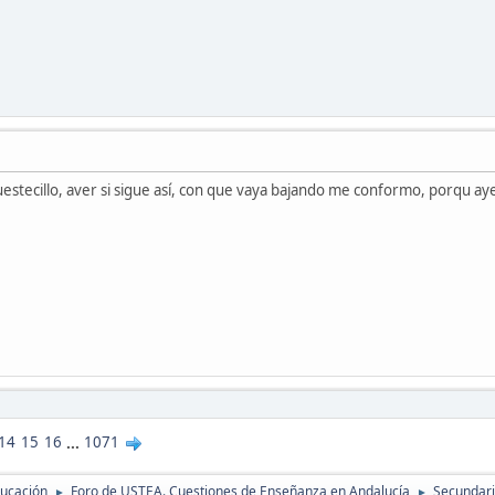
stecillo, aver si sigue así, con que vaya bajando me conformo, porqu ayer
14
15
16
...
1071
ducación
Foro de USTEA. Cuestiones de Enseñanza en Andalucía
Secundaria
►
►