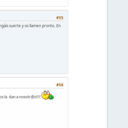
#55
ngáis suerte y os llamen pronto. En
#56
os la dan a nosotr@s!!!!