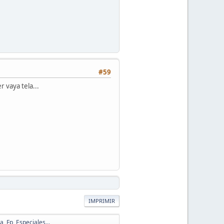
#59
 vaya tela...
IMPRIMIR
, Fp, Especiales...