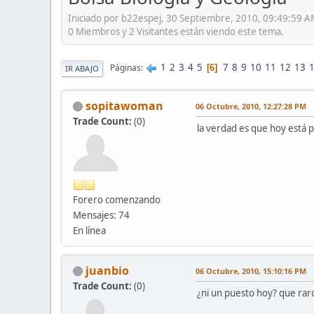
Iniciado por b22espej, 30 Septiembre, 2010, 09:49:59 
0 Miembros y 2 Visitantes están viendo este tema.
1
2
3
4
5
7
8
9
10
11
12
13
Páginas
6
IR ABAJO
sopitawoman
06 Octubre, 2010, 12:27:28 PM
Trade Count:
(
0
)
la verdad es que hoy está p
Forero comenzando
Mensajes: 74
En línea
juanbio
06 Octubre, 2010, 15:10:16 PM
Trade Count:
(
0
)
¿ni un puesto hoy? que raro