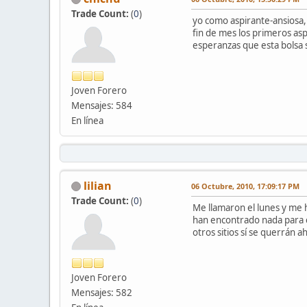
Trade Count:
(
0
)
yo como aspirante-ansiosa,
fin de mes los primeros asp
esperanzas que esta bolsa 
Joven Forero
Mensajes: 584
En línea
lilian
06 Octubre, 2010, 17:09:17 PM
Trade Count:
(
0
)
Me llamaron el lunes y me h
han encontrado nada para el
otros sitios sí se querrán a
Joven Forero
Mensajes: 582