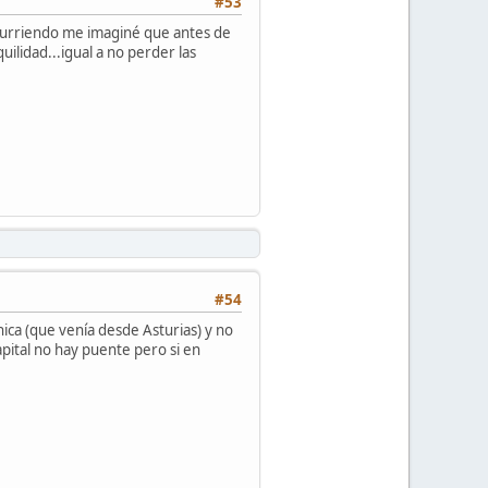
#53
ocurriendo me imaginé que antes de
ilidad...igual a no perder las
#54
ica (que venía desde Asturias) y no
apital no hay puente pero si en