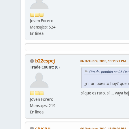
Joven Forero
Mensajes: 524
En línea
b22espej
06 Octubre, 2010, 15:11:21 PM
Trade Count:
(
0
)
Cita de: juanbio en 06 Oc
¿ni un puesto hoy? que r
sí que es raro, sí.... vaya b
Joven Forero
Mensajes: 219
En línea
chichu
06 Octubre, 2010, 15:50:29 PM