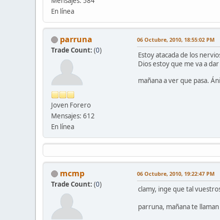
Mensajes: 584
En línea
parruna
06 Octubre, 2010, 18:55:02 PM
Trade Count:
(
0
)
Estoy atacada de los nervio
Dios estoy que me va a dar 
mañana a ver que pasa. Án
Joven Forero
Mensajes: 612
En línea
mcmp
06 Octubre, 2010, 19:22:47 PM
Trade Count:
(
0
)
clamy, inge que tal vuestr
parruna, mañana te llaman