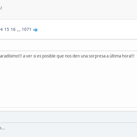
AM
14
15
16
...
1071
aradísimo!!! a ver si es posible que nos den una sorpresa a última hora!!!
...