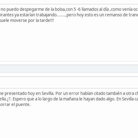
 no puedo despegarme de la bolsa,con 5 -6 llamados al día ,como venía 
irantes ya estarían trabajando.......,pero hoy esto es un remanso de tranqu
suele moverse por la tarde!!!
e presentado hoy en Sevilla. Por un error habían citado también a otra ch
la ¿?. Espero que a lo largo de la mañana le hayan dado algo. En Sevilla c
horrar el puente.