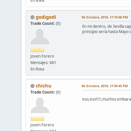
En línea
godigodi
06 Octubre, 2010, 17:15:06 PM
Trade Count:
(
0
)
En mi dentro, de Sevilla c
principio sería hasta Mayo 
Joven Forero
Mensajes: 481
En línea
chichu
06 Octubre, 2010, 17:49:45 PM
Trade Count:
(
0
)
eso,eso!!!!,muchos embaraz
Joven Forero