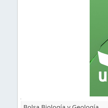
'
Bolsa Biología y Geología