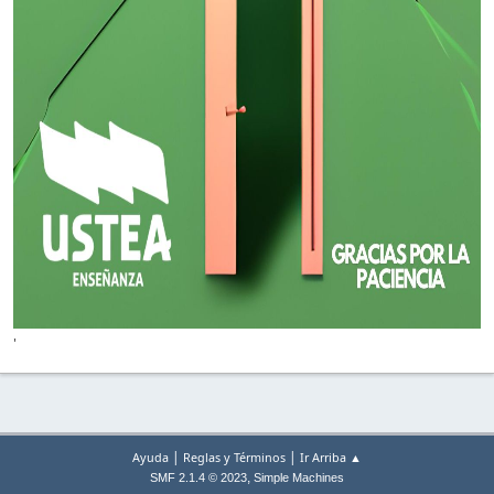
'
|
|
Ayuda
Reglas y Términos
Ir Arriba ▲
,
SMF 2.1.4 © 2023
Simple Machines