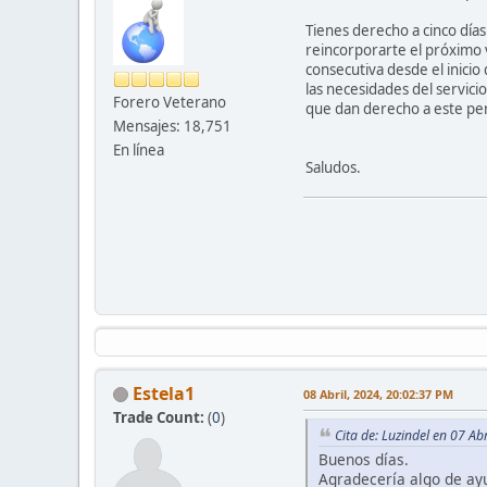
Tienes derecho a cinco días
reincorporarte el próximo 
consecutiva desde el inici
las necesidades del servici
Forero Veterano
que dan derecho a este pe
Mensajes: 18,751
En línea
Saludos.
Estela1
08 Abril, 2024, 20:02:37 PM
Trade Count:
(
0
)
Cita de: Luzindel en 07 Ab
Buenos días.
Agradecería algo de ayu