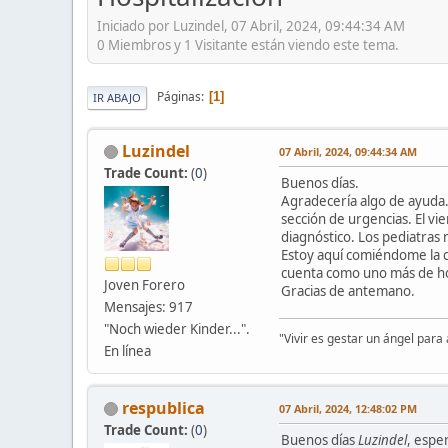
Iniciado por Luzindel, 07 Abril, 2024, 09:44:34 AM
0 Miembros y 1 Visitante están viendo este tema.
Páginas
1
IR ABAJO
Luzindel
07 Abril, 2024, 09:44:34 AM
Trade Count:
(
0
)
Buenos días.
Agradecería algo de ayuda. 
sección de urgencias. El vi
diagnóstico. Los pediatras
Estoy aquí comiéndome la ca
cuenta como uno más de hos
Joven Forero
Gracias de antemano.
Mensajes: 917
"Noch wieder Kinder...".
"Vivir es gestar un ángel para
En línea
respublica
07 Abril, 2024, 12:48:02 PM
Trade Count:
(
0
)
Buenos días
Luzindel
, espe