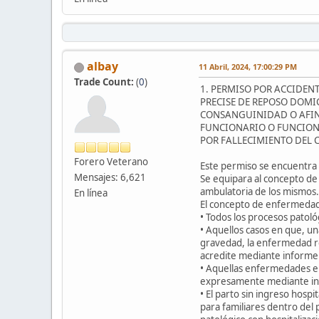
albay
11 Abril, 2024, 17:00:29 PM
Trade Count:
(
0
)
1. PERMISO POR ACCIDEN
PRECISE DE REPOSO DOMI
CONSANGUINIDAD O AFINI
FUNCIONARIO O FUNCIONA
POR FALLECIMIENTO DEL 
Forero Veterano
Este permiso se encuentra r
Mensajes: 6,621
Se equipara al concepto de 
ambulatoria de los mismos.
En línea
El concepto de enfermeda
• Todos los procesos patoló
• Aquellos casos en que, una
gravedad, la enfermedad req
acredite mediante informe
• Aquellas enfermedades en
expresamente mediante i
• El parto sin ingreso hospi
para familiares dentro del 