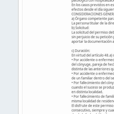
patológico con hospitalizac
En los casos previstos en es
efectos desde el día siguie
CONSIDERACIONES GENER
a) Órgano competente para
La persona titular de la dir
b) Solicitud:
La solicitud del permiso d
sin perjuicio de su petición
aportar la documentación a
c) Duración:
En virtud del artículo 48.a)
• Por accidente o enfermeda
del cónyuge, pareja de hec
distinta de las anteriores q
• Por accidente o enfermeda
de un familiar dentro del 
• Por fallecimiento del cón
cuando el suceso se produzc
en distinta localidad.
• Por fallecimiento de fami
misma localidad de residenc
El disfrute de este permiso
consecutivo, siempre y cuan