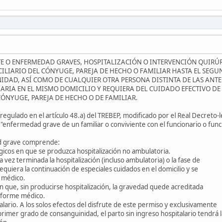
TE O ENFERMEDAD GRAVES, HOSPITALIZACIÓN O INTERVENCIÓN QUIRÚ
CILIARIO DEL CÓNYUGE, PAREJA DE HECHO O FAMILIAR HASTA EL SEG
DAD, ASÍ COMO DE CUALQUIER OTRA PERSONA DISTINTA DE LAS ANTE
RIA EN EL MISMO DOMICILIO Y REQUIERA DEL CUIDADO EFECTIVO DE
CÓNYUGE, PAREJA DE HECHO O DE FAMILIAR.
egulado en el artículo 48.a) del TREBEP, modificado por el Real Decreto-l
"enfermedad grave de un familiar o conviviente con el funcionario o funcio
d grave comprende:
gicos en que se produzca hospitalización no ambulatoria.
 vez terminada la hospitalización (incluso ambulatoria) o la fase de
uiera la continuación de especiales cuidados en el domicilio y se
 médico.
 que, sin producirse hospitalización, la gravedad quede acreditada
nforme médico.
talario. A los solos efectos del disfrute de este permiso y exclusivamente
primer grado de consanguinidad, el parto sin ingreso hospitalario tendrá 