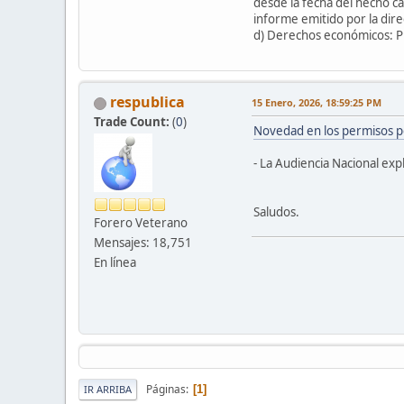
desde la fecha del hecho ca
informe emitido por la dire
d) Derechos económicos: P
respublica
15 Enero, 2026, 18:59:25 PM
Trade Count:
(
0
)
Novedad en los permisos po
- La Audiencia Nacional expl
Saludos.
Forero Veterano
Mensajes: 18,751
En línea
Páginas
1
IR ARRIBA