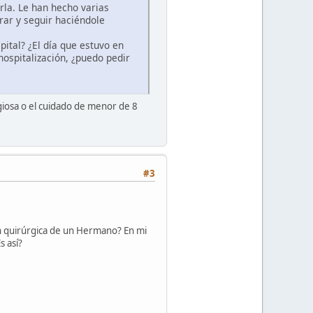
rla. Le han hecho varias
rar y seguir haciéndole
ital? ¿El día que estuvo en
ospitalización, ¿puedo pedir
giosa o el cuidado de menor de 8
#3
ón quirúrgica de un Hermano? En mi
s así?