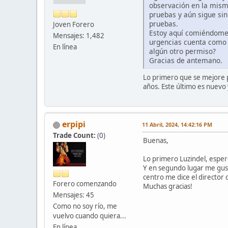
observación en la misma
pruebas y aún sigue sin
pruebas.
Joven Forero
Estoy aquí comiéndome l
Mensajes: 1,482
urgencias cuenta como u
En línea
algún otro permiso?
Gracias de antemano.
Lo primero que se mejore p
años. Este último es nuevo 
erpipi
11 Abril, 2024, 14:42:16 PM
Trade Count:
(
0
)
Buenas,
Lo primero Luzindel, esper
Y en segundo lugar me gust
centro me dice el director 
Forero comenzando
Muchas gracias!
Mensajes: 45
Como no soy río, me
vuelvo cuando quiera...
En línea