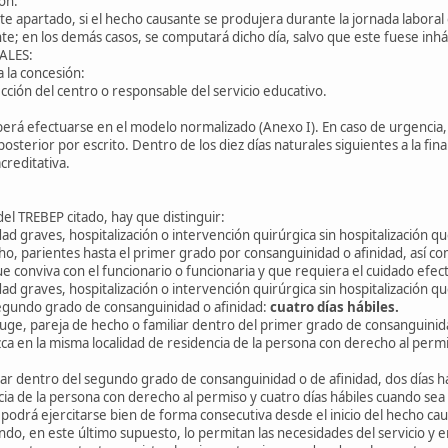
ión.
te apartado, si el hecho causante se produjera durante la jornada laboral o
nte; en los demás casos, se computará dicho día, salvo que este fuese inháb
ALES:
 la concesión:
ección del centro o responsable del servicio educativo.
eberá efectuarse en el modelo normalizado (Anexo I). En caso de urgencia,
 posterior por escrito. Dentro de los diez días naturales siguientes a la fi
creditativa.
 del TREBEP citado, hay que distinguir:
d graves, hospitalización o intervención quirúrgica sin hospitalización qu
ho, parientes hasta el primer grado por consanguinidad o afinidad, así c
ue conviva con el funcionario o funcionaria y que requiera el cuidado efecti
d graves, hospitalización o intervención quirúrgica sin hospitalización qu
segundo grado de consanguinidad o afinidad:
cuatro días hábiles.
yuge, pareja de hecho o familiar dentro del primer grado de consanguinidad
a en la misma localidad de residencia de la persona con derecho al permis
liar dentro del segundo grado de consanguinidad o de afinidad, dos días h
ia de la persona con derecho al permiso y cuatro días hábiles cuando sea e
 podrá ejercitarse bien de forma consecutiva desde el inicio del hecho c
do, en este último supuesto, lo permitan las necesidades del servicio y e