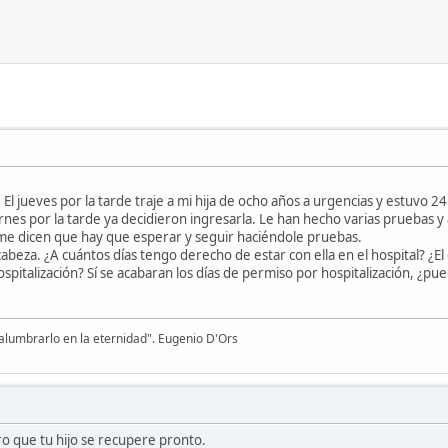
El jueves por la tarde traje a mi hija de ocho años a urgencias y estuvo 
ernes por la tarde ya decidieron ingresarla. Le han hecho varias pruebas y 
 me dicen que hay que esperar y seguir haciéndole pruebas.
beza. ¿A cuántos días tengo derecho de estar con ella en el hospital? ¿El
pitalización? Sí se acabaran los días de permiso por hospitalización, ¿pu
 alumbrarlo en la eternidad". Eugenio D'Ors
ro que tu hijo se recupere pronto.