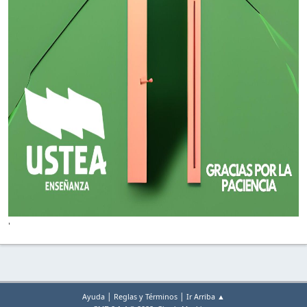
'
|
|
Ayuda
Reglas y Términos
Ir Arriba ▲