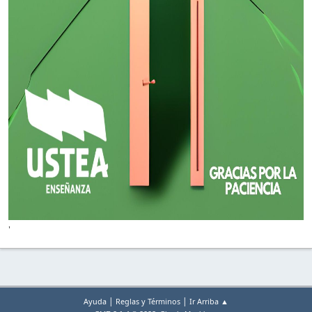
'
|
|
Ayuda
Reglas y Términos
Ir Arriba ▲