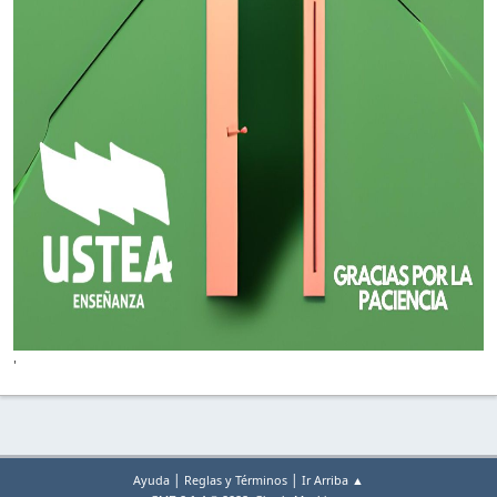
'
|
|
Ayuda
Reglas y Términos
Ir Arriba ▲