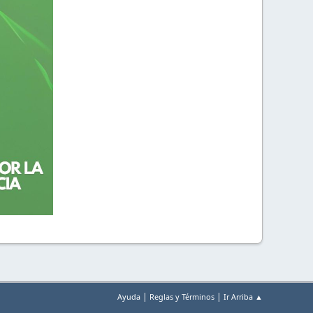
|
|
Ayuda
Reglas y Términos
Ir Arriba ▲