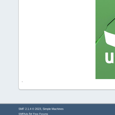
'
,
SMF 2.1.4 © 2023
Simple Machines
for
SMFAds
Free Forums