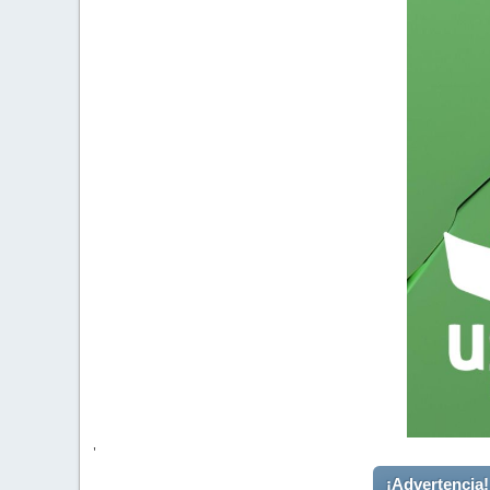
'
¡Advertencia!