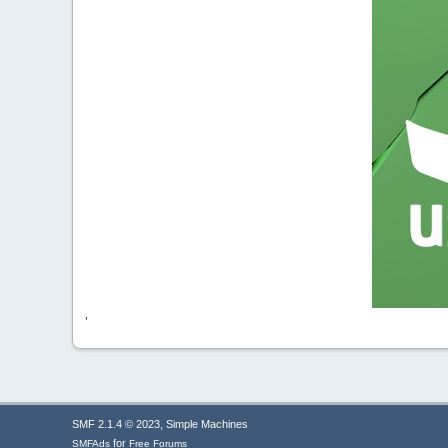
'
,
SMF 2.1.4 © 2023
Simple Machines
for
SMFAds
Free Forums