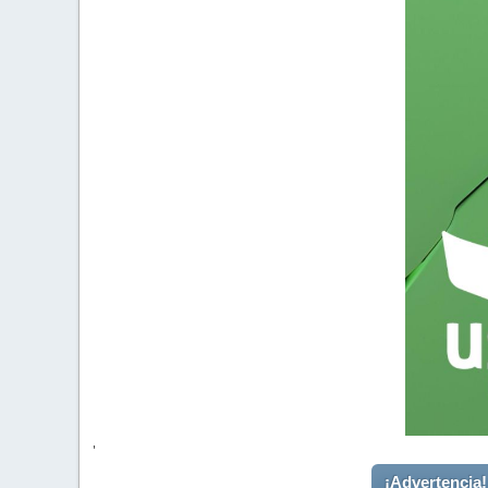
'
¡Advertencia!