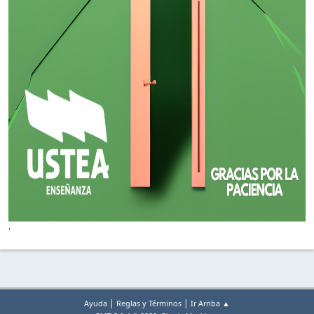
'
|
|
Ayuda
Reglas y Términos
Ir Arriba ▲