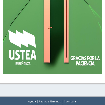
'
|
|
Ayuda
Reglas y Términos
Ir Arriba ▲