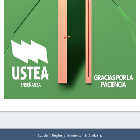
'
|
|
Ayuda
Reglas y Términos
Ir Arriba ▲