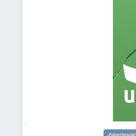
'
¡Advertencia!