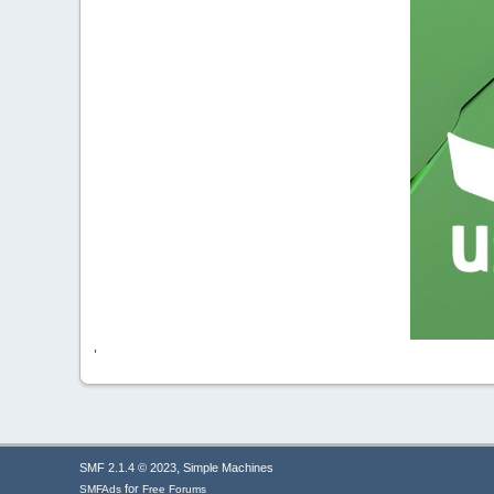
'
,
SMF 2.1.4 © 2023
Simple Machines
for
SMFAds
Free Forums