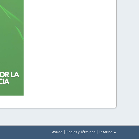
|
|
Ayuda
Reglas y Términos
Ir Arriba ▲