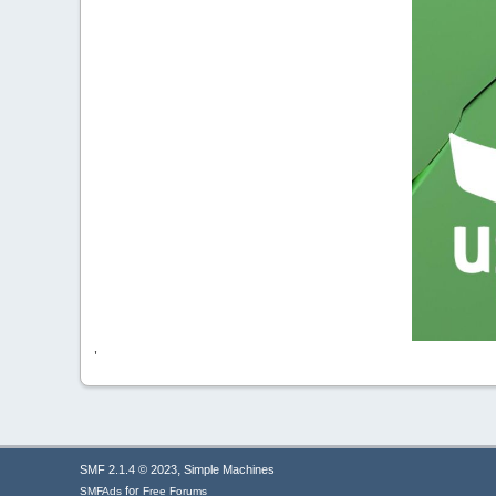
'
,
SMF 2.1.4 © 2023
Simple Machines
for
SMFAds
Free Forums