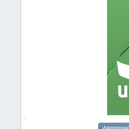
'
¡Advertencia!