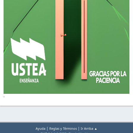
'
|
|
Ayuda
Reglas y Términos
Ir Arriba ▲