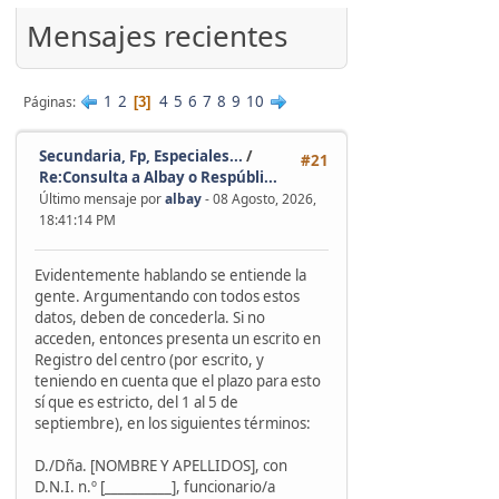
'
Mensajes recientes
1
2
4
5
6
7
8
9
10
Páginas
3
Secundaria, Fp, Especiales...
/
#21
Re:Consulta a Albay o Respúbli...
Último mensaje por
albay
- 08 Agosto, 2026,
18:41:14 PM
Evidentemente hablando se entiende la
gente. Argumentando con todos estos
datos, deben de concederla. Si no
acceden, entonces presenta un escrito en
Registro del centro (por escrito, y
teniendo en cuenta que el plazo para esto
sí que es estricto, del 1 al 5 de
septiembre), en los siguientes términos:
D./Dña. [NOMBRE Y APELLIDOS], con
D.N.I. n.º [__________], funcionario/a