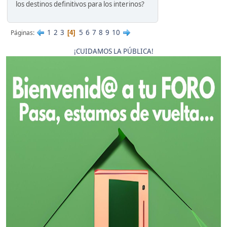
los destinos definitivos para los interinos?
1
2
3
5
6
7
8
9
10
Páginas
4
¡CUIDAMOS LA PÚBLICA!