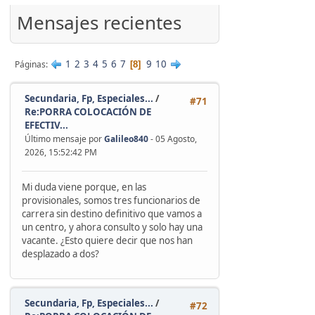
'
Mensajes recientes
1
2
3
4
5
6
7
9
10
Páginas
8
Secundaria, Fp, Especiales...
/
#71
Re:PORRA COLOCACIÓN DE
EFECTIV...
Último mensaje por
Galileo840
- 05 Agosto,
2026, 15:52:42 PM
Mi duda viene porque, en las
provisionales, somos tres funcionarios de
carrera sin destino definitivo que vamos a
un centro, y ahora consulto y solo hay una
vacante. ¿Esto quiere decir que nos han
desplazado a dos?
Secundaria, Fp, Especiales...
/
#72