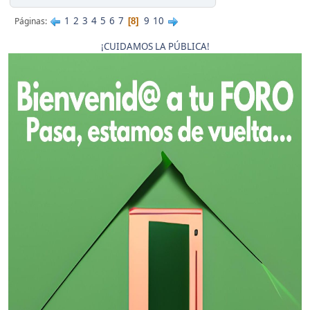
1
2
3
4
5
6
7
9
10
Páginas
8
¡CUIDAMOS LA PÚBLICA!