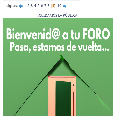
1
2
3
4
5
6
7
8
10
Páginas
9
¡CUIDAMOS LA PÚBLICA!