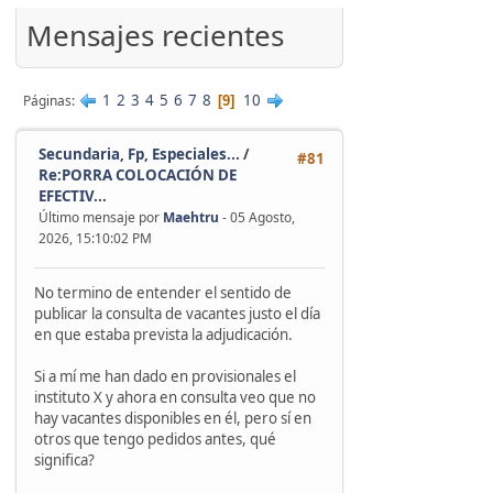
'
Mensajes recientes
1
2
3
4
5
6
7
8
10
Páginas
9
Secundaria, Fp, Especiales...
/
#81
Re:PORRA COLOCACIÓN DE
EFECTIV...
Último mensaje por
Maehtru
- 05 Agosto,
2026, 15:10:02 PM
No termino de entender el sentido de
publicar la consulta de vacantes justo el día
en que estaba prevista la adjudicación.
Si a mí me han dado en provisionales el
instituto X y ahora en consulta veo que no
hay vacantes disponibles en él, pero sí en
otros que tengo pedidos antes, qué
significa?