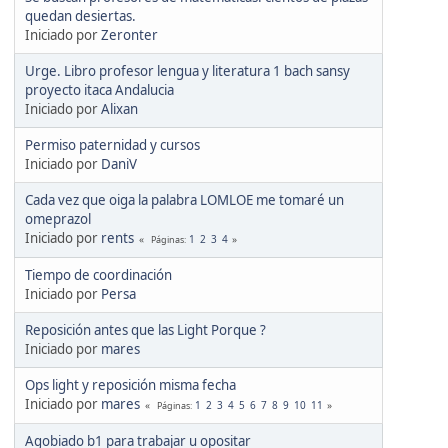
quedan desiertas.
Iniciado por
Zeronter
Urge. Libro profesor lengua y literatura 1 bach sansy
proyecto itaca Andalucia
Iniciado por
Alixan
Permiso paternidad y cursos
Iniciado por
DaniV
Cada vez que oiga la palabra LOMLOE me tomaré un
omeprazol
Iniciado por
rents
1
2
3
4
Páginas
Tiempo de coordinación
Iniciado por
Persa
Reposición antes que las Light Porque ?
Iniciado por
mares
Ops light y reposición misma fecha
Iniciado por
mares
1
2
3
4
5
6
7
8
9
10
11
Páginas
Agobiado b1 para trabajar u opositar