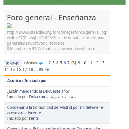
'
Foro general - Enseñanza
http://www.ustealdia.org/foro/imagesforos/general.jpg"
width="70" height="40" />Foro de debate sobre temas
generales educativos y laborales.
0 Miembros y 97 Visitantes están viendo este foro.
1
2
3
4
5
6
7
9
10
11
12
13
Páginas
8
IR ABAJO
14
15
16
17
18
...
99
Asunto
/
Iniciado por
¿Están mandando la DIPA este año?
Iniciado por
Delacroix
1
2
3
4
Páginas
Condenan a la Comunidad de Madrid por no detener el
acoso a un docente
Iniciado por
rents
Convocatorias Estabilización diferentes Comunidades.