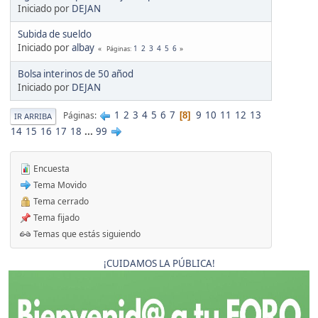
Iniciado por
DEJAN
Subida de sueldo
Iniciado por
albay
1
2
3
4
5
6
Páginas
Bolsa interinos de 50 añod
Iniciado por
DEJAN
1
2
3
4
5
6
7
9
10
11
12
13
Páginas
8
IR ARRIBA
14
15
16
17
18
...
99
Encuesta
Tema Movido
Tema cerrado
Tema fijado
Temas que estás siguiendo
¡CUIDAMOS LA PÚBLICA!