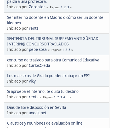
paliza a una profesora.
Iniciado por
Zeronter
1
2
3
Páginas
Ser interino docente en Madrid o cómo ser un docente
kleenex
Iniciado por
rents
SENTENCIA DEL TRIBUNAL SUPREMO ANTIGÜEDAD
INTERIN@ CONCURSO TRASLADOS
Iniciado por
pepe sosa
1
2
3
Páginas
concurso de traslado para otra Comunidad Educativa
Iniciado por
CarlosOjeda
Los maestros de Grado pueden trabajar en FP?
Iniciado por
viky
Si aprueba el interino, te quita tu destino
Iniciado por
rents
1
2
3
4
5
Páginas
Días de libre disposición en Sevilla
Iniciado por
andalunet
Claustros y reuniones de evaluación on line