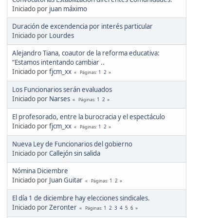
Iniciado por
juan máximo
Duración de excendencia por interés particular
Iniciado por
Lourdes
Alejandro Tiana, coautor de la reforma educativa:
“Estamos intentando cambiar ..
Iniciado por
fjcm_xx
1
2
Páginas
Los Funcionarios serán evaluados
Iniciado por
Narses
1
2
Páginas
El profesorado, entre la burocracia y el espectáculo
Iniciado por
fjcm_xx
1
2
Páginas
Nueva Ley de Funcionarios del gobierno
Iniciado por
Callejón sin salida
Nómina Diciembre
Iniciado por
Juan Guitar
1
2
Páginas
El día 1 de diciembre hay elecciones sindicales.
Iniciado por
Zeronter
1
2
3
4
5
6
Páginas