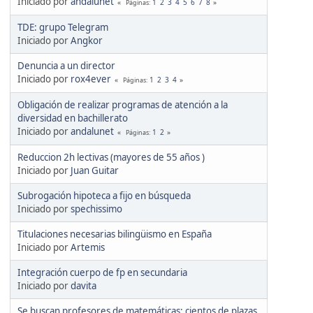
Iniciado por
andalunet
1
2
3
4
5
6
7
8
Páginas
TDE: grupo Telegram
Iniciado por
Angkor
Denuncia a un director
Iniciado por
rox4ever
1
2
3
4
Páginas
Obligación de realizar programas de atención a la
diversidad en bachillerato
Iniciado por
andalunet
1
2
Páginas
Reduccion 2h lectivas (mayores de 55 años )
Iniciado por
Juan Guitar
Subrogación hipoteca a fijo en búsqueda
Iniciado por
spechissimo
Titulaciones necesarias bilingüismo en España
Iniciado por
Artemis
Integración cuerpo de fp en secundaria
Iniciado por
davita
Se buscan profesores de matemáticas: cientos de plazas