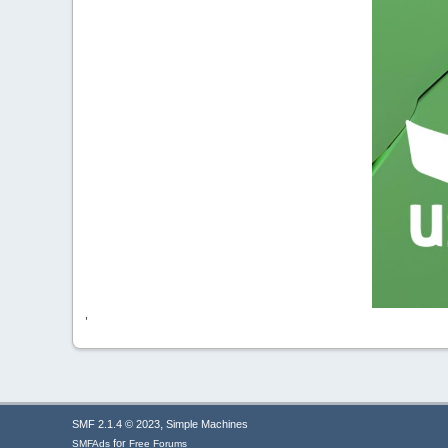
'
,
SMF 2.1.4 © 2023
Simple Machines
for
SMFAds
Free Forums