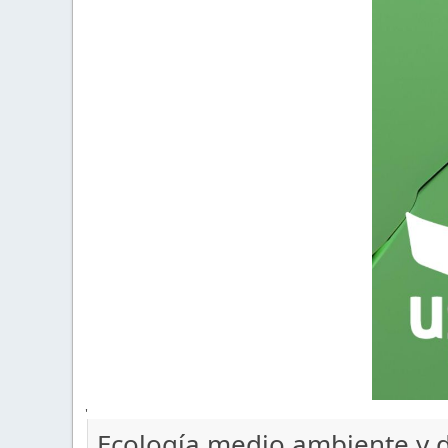
'
Ecología medio ambiente y d