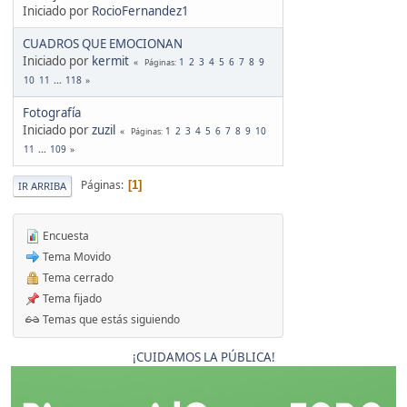
Iniciado por
RocioFernandez1
CUADROS QUE EMOCIONAN
Iniciado por
kermit
1
2
3
4
5
6
7
8
9
Páginas
10
11
...
118
Fotografía
Iniciado por
zuzil
1
2
3
4
5
6
7
8
9
10
Páginas
11
...
109
Páginas
1
IR ARRIBA
Encuesta
Tema Movido
Tema cerrado
Tema fijado
Temas que estás siguiendo
¡CUIDAMOS LA PÚBLICA!