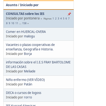
Asunto
/
Iniciado por
CONSULTAS sobre los IES
Iniciado por pontonera
1
2
3
4
5
6
7
Páginas
8
9
10
11
...
158
Comer en HUERCAL-OVERA
Iniciado por
malogu
Vacantes o plazas cooperativas de
enseñanza, Geografía e Historia.
Iniciado por
Borja
información sobre el I.E.S FRAY BARTOLOME
DE LAS CASAS
Iniciado por
Meliade
Niño enfermo (VER VÍDEO)
Iniciado por
Patán
DECA o cursos de logoss
Iniciado por
rorro
IES Kursaal Algeciras