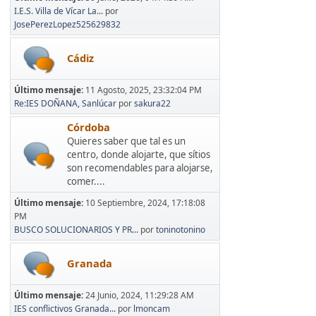
I.E.S. Villa de Vícar La...
por
JosePerezLopez525629832
Cádiz
Último mensaje:
11 Agosto, 2025, 23:32:04 PM
Re:IES DOÑANA, Sanlúcar
por
sakura22
Córdoba
Quieres saber que tal es un
centro, donde alojarte, que sítios
son recomendables para alojarse,
comer....
Último mensaje:
10 Septiembre, 2024, 17:18:08
PM
BUSCO SOLUCIONARIOS Y PR...
por
toninotonino
Granada
Último mensaje:
24 Junio, 2024, 11:29:28 AM
IES conflictivos Granada...
por
lmoncam