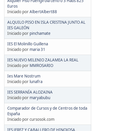
Alquiler Piso Fuengirola centro 3 Habs 825
Euros
Iniciado por
AlbertAlbert88
ALQUILO PISO EN ISLA CRISTINA JUNTO AL
IES GALEÓN
Iniciado por
pinchamate
IES El Molinillo Guillena
Iniciado por
maria 31
IES NUEVO MILENIO ZALAMEA LA REAL
Iniciado por
MMROSARIO
Ies Mare Nostrum
Iniciado por
lunafra
IES SERRANÍA ALOZAINA
Iniciado por
maryabubu
Comparador de Cursos y de Centros de toda
España
Iniciado por cursosok.com
IES JEREZ Y CABALLERO DE HINOJOSA