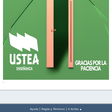
'
|
|
Ayuda
Reglas y Términos
Ir Arriba ▲