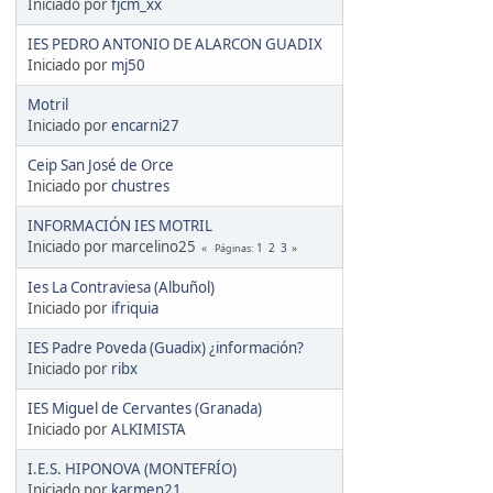
Iniciado por
fjcm_xx
IES PEDRO ANTONIO DE ALARCON GUADIX
Iniciado por
mj50
Motril
Iniciado por
encarni27
Ceip San José de Orce
Iniciado por
chustres
INFORMACIÓN IES MOTRIL
Iniciado por marcelino25
1
2
3
Páginas
Ies La Contraviesa (Albuñol)
Iniciado por
ifriquia
IES Padre Poveda (Guadix) ¿información?
Iniciado por
ribx
IES Miguel de Cervantes (Granada)
Iniciado por
ALKIMISTA
I.E.S. HIPONOVA (MONTEFRÍO)
Iniciado por
karmen21