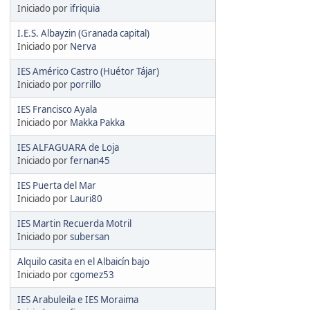
Iniciado por
ifriquia
I.E.S. Albayzin (Granada capital)
Iniciado por
Nerva
IES Américo Castro (Huétor Tájar)
Iniciado por
porrillo
IES Francisco Ayala
Iniciado por
Makka Pakka
IES ALFAGUARA de Loja
Iniciado por
fernan45
IES Puerta del Mar
Iniciado por
Lauri80
IES Martin Recuerda Motril
Iniciado por
subersan
Alquilo casita en el Albaicín bajo
Iniciado por
cgomez53
IES Arabuleila e IES Moraima