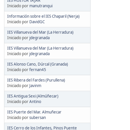
IES HUÉTOR TÁJAR
Iniciado por
manutranqui
Información sobre el IES Chaparil (Nerja)
Iniciado por
DavidGC
IES Villanueva del Mar (La Herradura)
Iniciado por
jdegranada
IES Villanueva del Mar (La Herradura)
Iniciado por
jdegranada
IES Alonso Cano, Dúrcal (Granada)
Iniciado por
fernan45
IES Ribera del Fardes (Purullena)
Iniciado por
Javinm
IES Antigua Sexi (Almúñecar)
Iniciado por
Antino
IES Puerte del Mar. Almuñecar
Iniciado por
subersan
IES Cerro de los Infantes, Pinos Puente