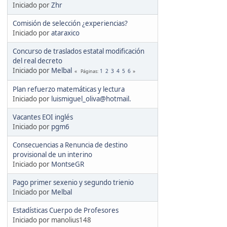
Iniciado por
Zhr
Comisión de selección ¿experiencias?
Iniciado por
ataraxico
Concurso de traslados estatal modificación
del real decreto
Iniciado por
Melbal
1
2
3
4
5
6
Páginas
Plan refuerzo matemáticas y lectura
Iniciado por
luismiguel_oliva@hotmail.
Vacantes EOI inglés
Iniciado por
pgm6
Consecuencias a Renuncia de destino
provisional de un interino
Iniciado por
MontseGR
Pago primer sexenio y segundo trienio
Iniciado por
Melbal
Estadísticas Cuerpo de Profesores
Iniciado por manolius148