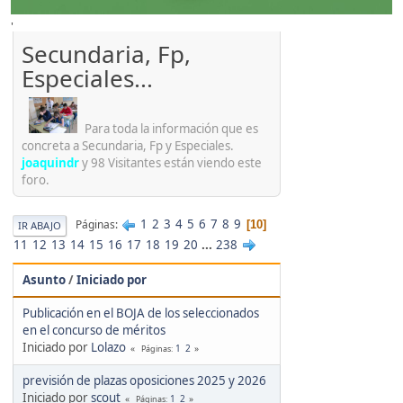
'
Secundaria, Fp,
Especiales...
Para toda la información que es
concreta a Secundaria, Fp y Especiales.
joaquindr
y 98 Visitantes están viendo este
foro.
1
2
3
4
5
6
7
8
9
Páginas
10
IR ABAJO
11
12
13
14
15
16
17
18
19
20
...
238
Asunto
/
Iniciado por
Publicación en el BOJA de los seleccionados
en el concurso de méritos
Iniciado por
Lolazo
1
2
Páginas
previsión de plazas oposiciones 2025 y 2026
Iniciado por
scout
1
2
Páginas