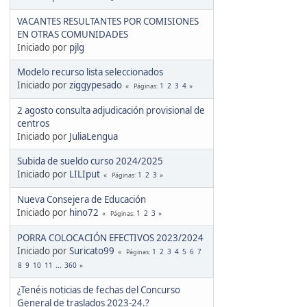
VACANTES RESULTANTES POR COMISIONES
EN OTRAS COMUNIDADES
Iniciado por
pjlg
Modelo recurso lista seleccionados
Iniciado por
ziggypesado
1
2
3
4
Páginas
2 agosto consulta adjudicación provisional de
centros
Iniciado por
JuliaLengua
Subida de sueldo curso 2024/2025
Iniciado por
LILIput
1
2
3
Páginas
Nueva Consejera de Educación
Iniciado por
hino72
1
2
3
Páginas
PORRA COLOCACIÓN EFECTIVOS 2023/2024
Iniciado por
Suricato99
1
2
3
4
5
6
7
Páginas
8
9
10
11
...
360
¿Tenéis noticias de fechas del Concurso
General de traslados 2023-24.?