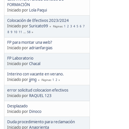
FORMACIÓN
Iniciado por
Lola Paqui
Colocación de Efectivos 2023/2024
Iniciado por
Suricato99
1
2
3
4
5
6
7
Páginas
8
9
10
11
...
58
FP para montar una web?
Iniciado por
adrianfargias
FP Laboratorio
Iniciado por
Chacal
Interino con vacante en verano.
Iniciado por
jjmg
1
2
Páginas
error solicitud colocacion efectivos
Iniciado por
RAQUEL 123
Desplazado
Iniciado por
Dinoco
Duda procedimiento para reclamación
Iniciado por
Anaorienta