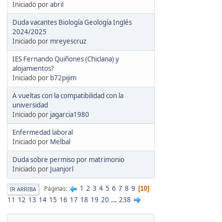
Iniciado por
abril
Duda vacantes Biología Geología Inglés
2024/2025
Iniciado por
mreyescruz
IES Fernando Quiñones (Chiclana) y
alojamientos?
Iniciado por
b72pijim
A vueltas con la compatibilidad con la
universidad
Iniciado por
jagarcia1980
Enfermedad laboral
Iniciado por
Melbal
Duda sobre permiso por matrimonio
Iniciado por
Juanjorl
1
2
3
4
5
6
7
8
9
Páginas
10
IR ARRIBA
11
12
13
14
15
16
17
18
19
20
...
238