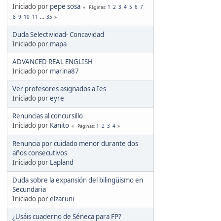
Iniciado por
pepe sosa
1
2
3
4
5
6
7
Páginas
8
9
10
11
...
35
Duda Selectividad- Concavidad
Iniciado por
mapa
ADVANCED REAL ENGLISH
Iniciado por
marina87
Ver profesores asignados a Ies
Iniciado por
eyre
Renuncias al concursillo
Iniciado por
Kanito
1
2
3
4
Páginas
Renuncia por cuidado menor durante dos
años consecutivos
Iniciado por
Lapland
Duda sobre la expansión del bilingüismo en
Secundaria
Iniciado por
elzaruni
¿Usáis cuaderno de Séneca para FP?