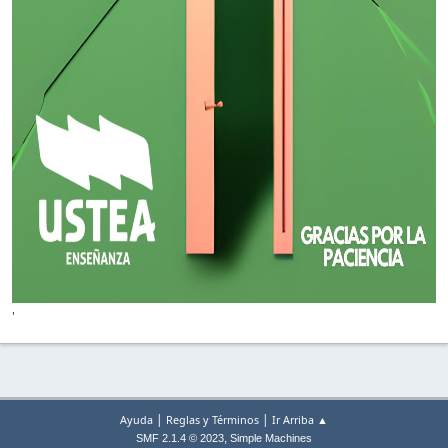
'
|
|
Ayuda
Reglas y Términos
Ir Arriba ▲
,
SMF 2.1.4 © 2023
Simple Machines