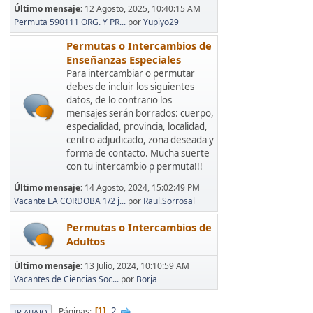
Último mensaje:
12 Agosto, 2025, 10:40:15 AM
Permuta 590111 ORG. Y PR...
por
Yupiyo29
Permutas o Intercambios de
Enseñanzas Especiales
Para intercambiar o permutar
debes de incluir los siguientes
datos, de lo contrario los
mensajes serán borrados: cuerpo,
especialidad, provincia, localidad,
centro adjudicado, zona deseada y
forma de contacto. Mucha suerte
con tu intercambio p permuta!!!
Último mensaje:
14 Agosto, 2024, 15:02:49 PM
Vacante EA CORDOBA 1/2 j...
por
Raul.Sorrosal
Permutas o Intercambios de
Adultos
Último mensaje:
13 Julio, 2024, 10:10:59 AM
Vacantes de Ciencias Soc...
por
Borja
2
Páginas
1
IR ABAJO