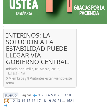
'
INTERINOS: LA
SOLUCION A LA
ESTABILIDAD PUEDE
LLEGAR VÍA
GOBIERNO CENTRAL.
Iniciado por Emilin, 01 Marzo, 2017,
18:16:14 PM
0 Miembros y 8 Visitantes están viendo este
tema.
1
2
3
4
5
6
7
8
9
10
Páginas
IR ABAJO
12
13
14
15
16
17
18
19
20
21
...
1621
11