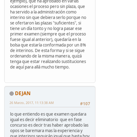
ejemplo), que ha aprobado en varias
ocasiones el proceso pero sin plaza, que
ha servido a la administración como
interino sin que debiera serlo porque no
se ofertaron las plazas "suficientes", si
tiene un día tonto y no logra pasar ese
primer examen (siempre que el proceso
fuese igual al anterior), quedaría en la
bolsa que estaría conformada por un 8%
de interinos. De esta forma y si se sigue
ordenando de la misma manera, quizá
tenga que estar realizando sustituciones
de aquí para allá mucho tiempo.
DEJAN
26 Marzo, 2017, 11:13:38 AM
#107
lo que entiendo es que examen quedara
igual es decir eliminatorio que en fase
concurso es decir tras haber aprobado las
opos se baremara mas la experiencia y
que interinos seguirán igual que hasta hoy