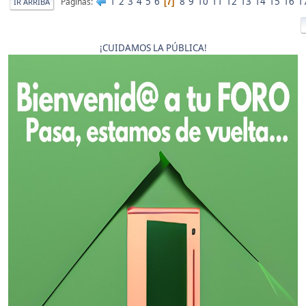
1
2
3
4
5
6
8
9
10
11
12
13
14
15
16
1
Páginas
7
IR ARRIBA
¡CUIDAMOS LA PÚBLICA!