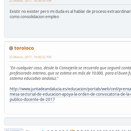
22 Marzo, 2017, 18:36:55 PM
Existir no exister pero mi duda es al hablar de proceso extraordina
como consolidacion empleo
toroloco
22 Marzo, 2017, 19:00:52 PM
"En cualquier caso, desde la Consejería se recuerda que seguirá cont
profesorado interino, que se estima en más de 10.000, para el buen 
sistema educativo andaluz.
"
http://www.juntadeandalucia.es/educacion/portals/web/ced/prensa/-
mesa-sectorial-de-educacion-apoya-la-orden-de-convocatoria-de-la
publico-docente-de-2017