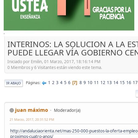
'
INTERINOS: LA SOLUCION A LA ES
PUEDE LLEGAR VÍA GOBIERNO CE
Iniciado por Emilin, 01 Marzo, 2017, 18:16:14 PM
0 Miembros y 6 Visitantes están viendo este tema.
1
2
3
4
5
6
8
9
10
11
12
13
14
15
16
17
Páginas
7
IR ABAJO
juan máximo
Moderador(a)
21 Marzo, 2017, 20:31:52 PM
http://andaluciaorienta.net/mas-250-000-puestos-la-oferta-empleo-
proximos-cuatro-anos/