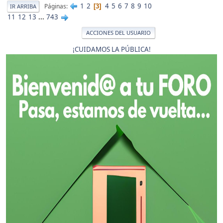
1
2
4
5
6
7
8
9
10
Páginas
3
IR ARRIBA
11
12
13
...
743
ACCIONES DEL USUARIO
¡CUIDAMOS LA PÚBLICA!