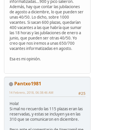
informatizadas...900 y pico salieron.
Además, hay que contar las jubilaciones
de agosto a diciembre, lo que pueden ser
unas 40/50. Lo dicho, sobre 1000
vacantes. Si sacan 600 plazas, quedarían
400 vacantes a las que habría que sumar
las 18 horas y las jubilaciones de enero a
junio, que pueden ser otras 40/50. Yo
creo que nos iremos a unas 650/700
vacantes informatizadas en agosto.
Esa es mi opinión.
Pantxo1981
14 Febrero, 2018, 06:38:46 AM
#25
Hola!
Si mal no recuerdo las 115 plazas eran las
reservadas, y estas se incluyen ya en las
310 que se comunicaron en diciembre.
Pero ante el comentario de JJperzamil me