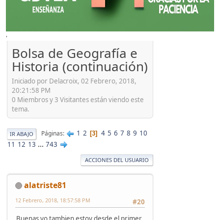
'
Bolsa de Geografía e
Historia (continuación)
Iniciado por Delacroix, 02 Febrero, 2018,
20:21:58 PM
0 Miembros y 3 Visitantes están viendo este
tema.
1
2
4
5
6
7
8
9
10
Páginas
3
IR ABAJO
11
12
13
...
743
ACCIONES DEL USUARIO
alatriste81
12 Febrero, 2018, 18:57:58 PM
#20
Buenas yo tambien estoy desde el primer