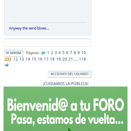
Anyway the wind blows...
1
2
3
4
5
6
7
8
9
10
Páginas
IR ARRIBA
12
13
14
15
16
17
18
19
20
21
...
118
11
ACCIONES DEL USUARIO
¡CUIDAMOS LA PÚBLICA!