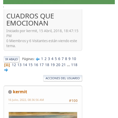
'
CUADROS QUE
EMOCIONAN
Iniciado por kermit, 15 Abril, 2018, 18:47:15
PM
0 Miembros y 6 Visitantes están viendo este
tema.
1
2
3
4
5
6
7
8
9
10
Páginas
IR ABAJO
12
13
14
15
16
17
18
19
20
21
...
118
11
ACCIONES DEL USUARIO
kermit
16 Julio, 2022, 08:36:56 AM
#100