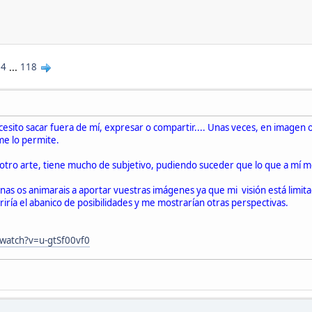
14
...
118
cesito sacar fuera de mí, expresar o compartir.... Unas veces, en imagen o
me lo permite.
 otro arte, tiene mucho de subjetivo, pudiendo suceder que lo que a mí m
as os animarais a aportar vuestras imágenes ya que mi visión está limita
riría el abanico de posibilidades y me mostrarían otras perspectivas.
watch?v=u-gtSf00vf0