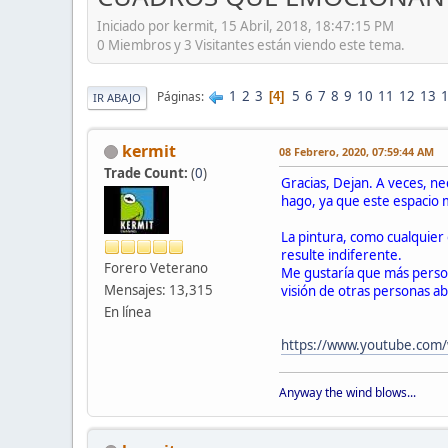
Iniciado por kermit, 15 Abril, 2018, 18:47:15 PM
0 Miembros y 3 Visitantes están viendo este tema.
1
2
3
5
6
7
8
9
10
11
12
13
Páginas
4
IR ABAJO
kermit
08 Febrero, 2020, 07:59:44 AM
Trade Count:
(
0
)
Gracias, Dejan. A veces, ne
hago, ya que este espacio 
La pintura, como cualquier
resulte indiferente.
Forero Veterano
Me gustaría que más person
Mensajes: 13,315
visión de otras personas ab
En línea
https://www.youtube.com/
Anyway the wind blows...