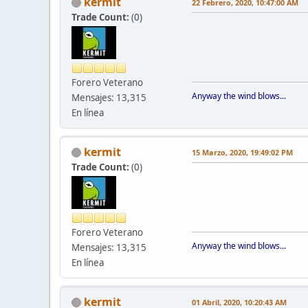
kermit
22 Febrero, 2020, 10:47:00 AM
Trade Count:
(
0
)
Forero Veterano
Anyway the wind blows...
Mensajes: 13,315
En línea
kermit
15 Marzo, 2020, 19:49:02 PM
Trade Count:
(
0
)
Forero Veterano
Anyway the wind blows...
Mensajes: 13,315
En línea
kermit
01 Abril, 2020, 10:20:43 AM