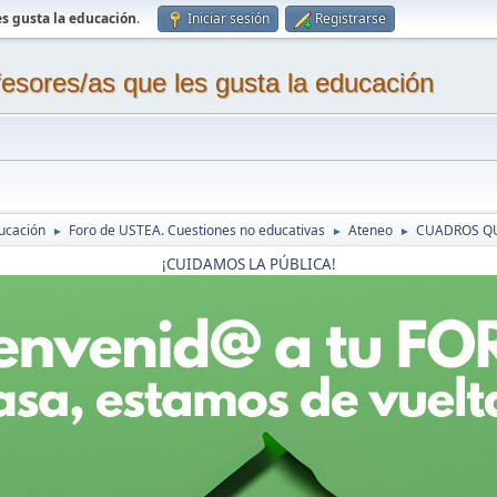
s gusta la educación
.
Iniciar sesión
Registrarse
sores/as que les gusta la educación
ucación
Foro de USTEA. Cuestiones no educativas
Ateneo
CUADROS Q
►
►
►
¡CUIDAMOS LA PÚBLICA!