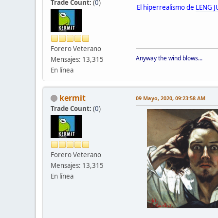
Trade Count:
(
0
)
El hiperrealismo de
LENG J
Forero Veterano
Anyway the wind blows...
Mensajes: 13,315
En línea
kermit
09 Mayo, 2020, 09:23:58 AM
Trade Count:
(
0
)
Forero Veterano
Mensajes: 13,315
En línea