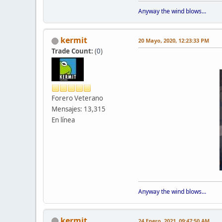
Anyway the wind blows...
kermit
20 Mayo, 2020, 12:23:33 PM
Trade Count:
(
0
)
Forero Veterano
Mensajes: 13,315
En línea
Anyway the wind blows...
kermit
24 Enero, 2021, 09:47:50 AM