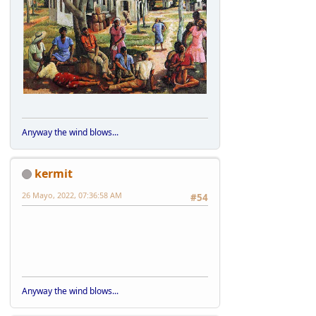
Anyway the wind blows...
kermit
26 Mayo, 2022, 07:36:58 AM
#54
Anyway the wind blows...