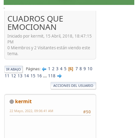
'
CUADROS QUE
EMOCIONAN
Iniciado por kermit, 15 Abril, 2018, 18:47:15
PM
0 Miembros y 2 Visitantes están viendo este
tema.
1
2
3
4
5
7
8
9
10
Páginas
6
IR ABAJO
11
12
13
14
15
16
...
118
ACCIONES DEL USUARIO
kermit
22 Mayo, 2022, 09:06:41 AM
#50