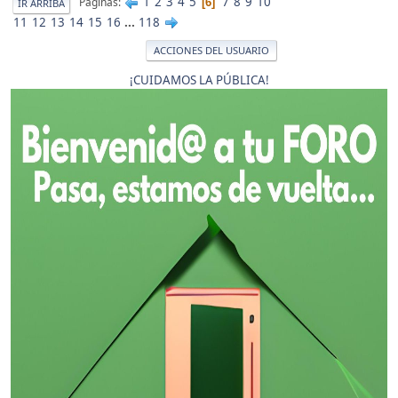
1
2
3
4
5
7
8
9
10
Páginas
6
IR ARRIBA
11
12
13
14
15
16
...
118
ACCIONES DEL USUARIO
¡CUIDAMOS LA PÚBLICA!